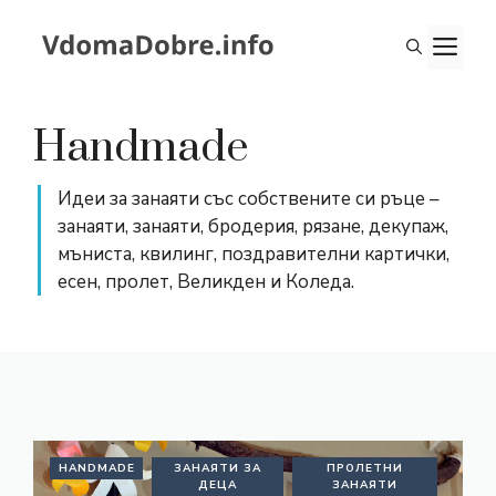
Към
съдържанието
М
Handmade
Идеи за занаяти със собствените си ръце –
занаяти, занаяти, бродерия, рязане, декупаж,
мъниста, квилинг, поздравителни картички,
есен, пролет, Великден и Коледа.
HANDMADE
ЗАНАЯТИ ЗА
ПРОЛЕТНИ
ДЕЦА
ЗАНАЯТИ