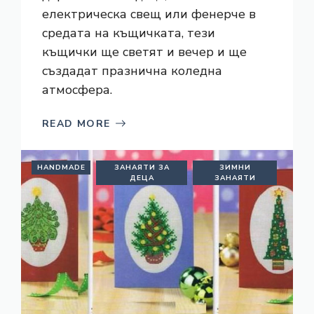
електрическа свещ или фенерче в
средата на къщичката, тези
къщички ще светят и вечер и ще
създадат празнична коледна
атмосфера.
READ MORE
HANDMADE
ЗАНАЯТИ ЗА
ЗИМНИ
ДЕЦА
ЗАНАЯТИ