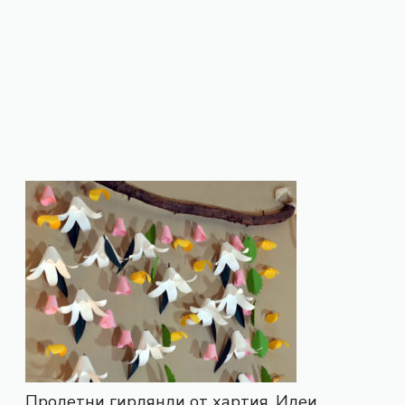
Пролетни гирлянди от хартия. Идеи.