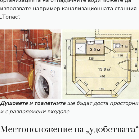
организацията на отпадъчните води можете да
използвате например канализационната станция
„Топас“.
Душовете и тоалетните
ще бъдат доста просторни
и с разположени входове
Местоположение на „удобствата“