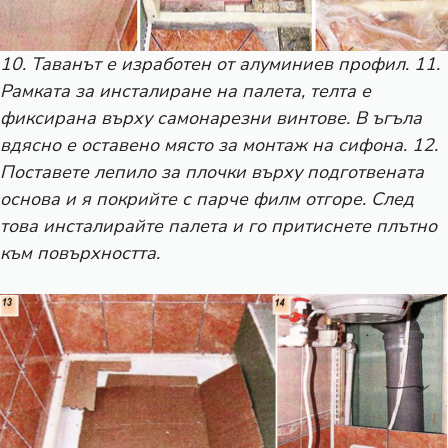
10. Таванът е изработен от алуминиев профил. 11.
Рамката за инсталиране на палета, телта е
фиксирана върху самонарезни винтове. В ъгъла
вдясно е оставено място за монтаж на сифона. 12.
Поставете лепило за плочки върху подготвената
основа и я покрийте с парче филм отгоре. След
това инсталирайте палета и го притиснете плътно
към повърхността.