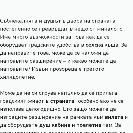
Съблекалнята и
душът
в двора на страната
постепенно се превръщат в нещо от миналото.
Има много възможности за това как да се
оборудват градските удобства в
селска
къща. За
да направите това, може да се наложи да
направите разширение – и какво можете да
направите? Извън прозореца е третото
хилядолетие.
Може да не си струва напълно да се прилага
градският живот в
страната
, особено ако не се
използва целогодишно. Ето защо можете да
изградите разширение на рамката към
вилата
и
да оборудвате
душ кабина и тоалетна
там. За