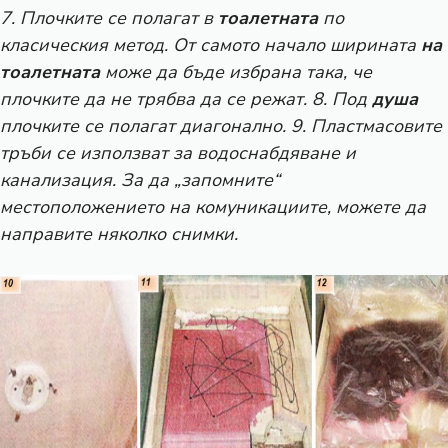
7. Плочките се полагат в
тоалетната
по
класическия метод. От самото начало ширината
на
тоалетната
може да бъде избрана така, че
плочките да не трябва да се режат. 8. Под
душа
плочките се полагат диагонално. 9. Пластмасовите
тръби се използват за водоснабдяване и
канализация. За да „запомните“
местоположението на комуникациите, можете да
направите няколко снимки.