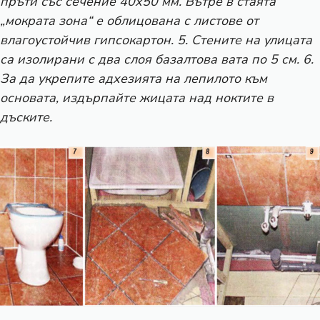
пръти със сечение 40х50 мм. Вътре в стаята
„мократа зона“ е облицована с листове от
влагоустойчив гипсокартон. 5. Стените на улицата
са изолирани с два слоя базалтова вата по 5 см. 6.
За да укрепите адхезията на лепилото към
основата, издърпайте жицата над ноктите в
дъските.