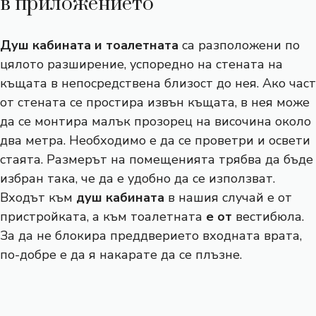
в приложението
Душ кабината и тоалетната
са разположени по
цялото разширение, успоредно на стената на
къщата в непосредствена близост до нея. Ако част
от стената се простира извън къщата, в нея може
да се монтира малък прозорец на височина около
два метра. Необходимо е да се проветри и освети
стаята. Размерът на помещенията трябва да бъде
избран така, че да е удобно да се използват.
Входът към
душ кабината
в нашия случай е от
пристройката, а към тоалетната
е от
вестибюла.
За да не блокира преддверието входната врата,
по-добре е да я накарате да се плъзне.