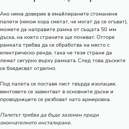
Ако няма доверие в емайлираните стоманени
палети (някои хора смятат, че могат да се огъват),
можете да направите рамка от същата 50 мм
дъска, на която страните ще почиват. Отгоре
рамката трябва да се обработва на място с
електрическо ренде, така че тези страни да
лежат сигурно върху рамката. След това дъските
се боядисват отделно.
Под палета се поставя лист твърда изолация,
винтовете се завинтват в основните дъски и
проводниците се резбоват като армировка.
Палетът трябва да бъде заземен преди
окончателното инсталиране.