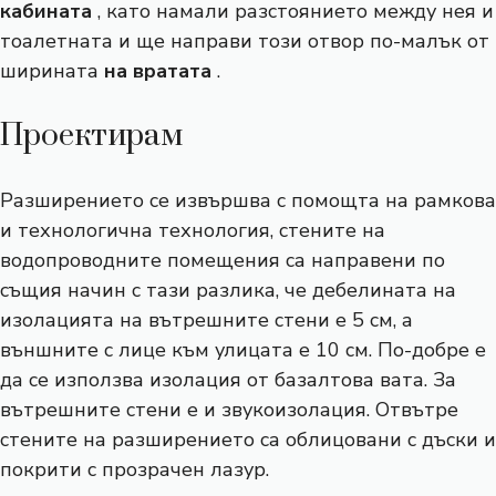
кабината
, като намали разстоянието между нея и
тоалетната и ще направи този отвор по-малък от
ширината
на вратата
.
Проектирам
Разширението се извършва с помощта на рамкова
и технологична технология, стените на
водопроводните помещения са направени по
същия начин с тази разлика, че дебелината на
изолацията на вътрешните стени е 5 см, а
външните с лице към улицата е 10 см. По-добре е
да се използва изолация от базалтова вата. За
вътрешните стени е и звукоизолация. Отвътре
стените на разширението са облицовани с дъски и
покрити с прозрачен лазур.