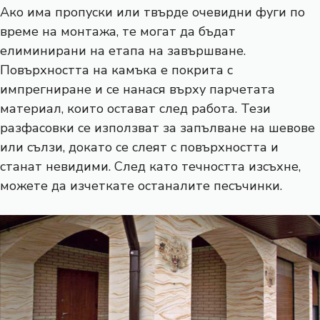
Ако има пропуски или твърде очевидни фуги по
време на монтажа, те могат да бъдат
елиминирани на етапа на завършване.
Повърхността на камъка е покрита с
импрегниране и се нанася върху парчетата
материал, които остават след работа. Тези
разфасовки се използват за запълване на шевове
или сълзи, докато се слеят с повърхността и
станат невидими. След като течността изсъхне,
можете да изчеткате останалите песъчинки.