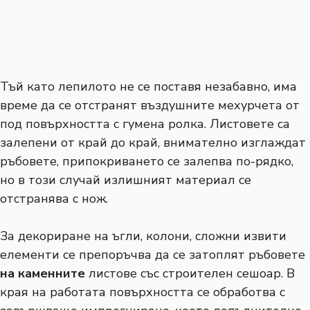
Тъй като лепилото не се поставя незабавно, има
време да се отстранят въздушните мехурчета от
под повърхността с гумена ролка. Листовете са
залепени от край до край, внимателно изглаждат
ръбовете, припокриването се залепва по-рядко,
но в този случай излишният материал се
отстранява с нож.
За декориране на ъгли, колони, сложни извити
елементи се препоръчва да се затоплят ръбовете
на каменните
листове със строителен сешоар. В
края на работата повърхността се обработва с