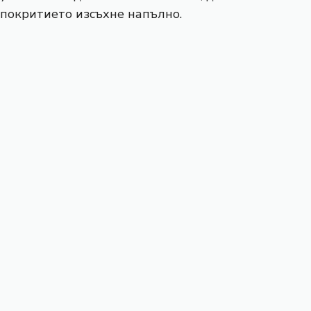
покритието изсъхне напълно.