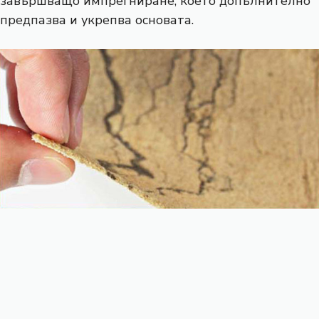
завършващо импрегниране, което допълнително
предпазва и укрепва основата.