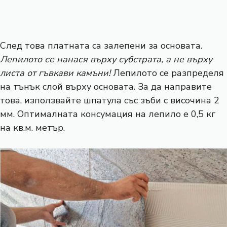
След това платната са залепени за основата.
Лепилото се нанася върху субстрата, а не върху
листа от гъвкави камъни!
Лепилото се разпределя
на тънък слой върху основата. За да направите
това, използвайте шпатула със зъби с височина 2
мм. Оптималната консумация на лепило е 0,5 кг
на кв.м. метър.