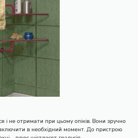
я і не отримати при цьому опіків. Вони зручно
а включити в необхідний момент. До пристрою
ні – плюс шістдесят градусів.