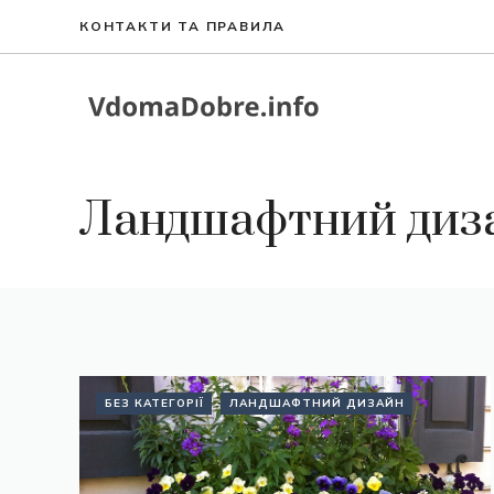
Перейти
КОНТАКТИ ТА ПРАВИЛА
до
вмісту
Ландшафтний диз
БЕЗ КАТЕГОРІЇ
ЛАНДШАФТНИЙ ДИЗАЙН