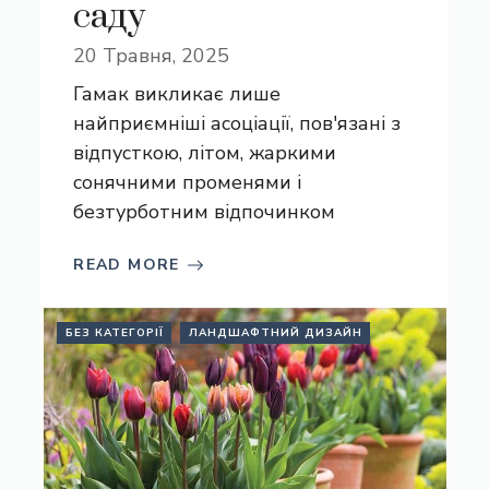
саду
20 Травня, 2025
Гамак викликає лише
найприємніші асоціації, пов'язані з
відпусткою, літом, жаркими
сонячними променями і
безтурботним відпочинком
READ MORE
БЕЗ КАТЕГОРІЇ
ЛАНДШАФТНИЙ ДИЗАЙН