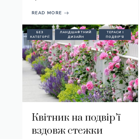
READ MORE
БЕЗ
ЛАНДШАФТНИЙ
ТЕРАСИ І
КАТЕГОРІЇ
ДИЗАЙН
ПОДВІР'Я
Квітник на подвір’ї
вздовж стежки