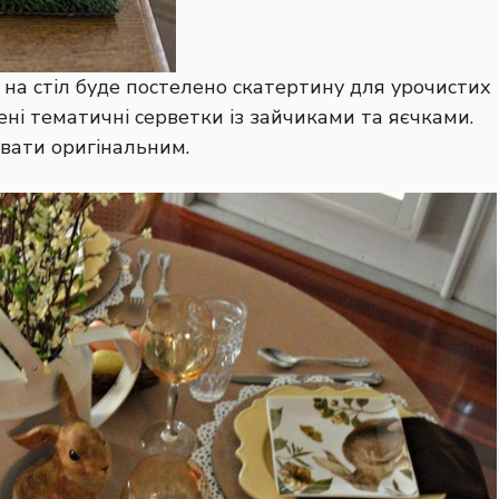
на стіл буде постелено скатертину для урочистих
ені тематичні серветки із зайчиками та яєчками.
вати оригінальним.