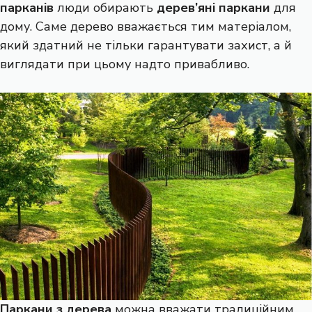
парканів
люди обирають
дерев’яні паркани
для
дому. Саме дерево вважається тим матеріалом,
який здатний не тільки гарантувати захист, а й
виглядати при цьому надто привабливо.
Паркани з дерева
можна вважати традиційним