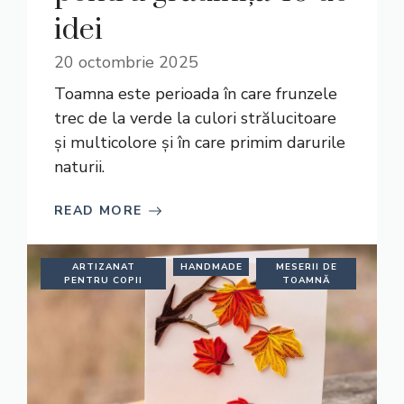
idei
20 octombrie 2025
Toamna este perioada în care frunzele
trec de la verde la culori strălucitoare
și multicolore și în care primim darurile
naturii.
READ MORE
ARTIZANAT
HANDMADE
MESERII DE
PENTRU COPII
TOAMNĂ