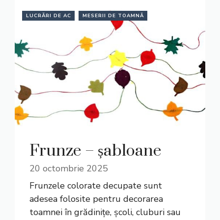
LUCRĂRI DE AC
MESERII DE TOAMNĂ
Frunze – șabloane
20 octombrie 2025
Frunzele colorate decupate sunt
adesea folosite pentru decorarea
toamnei în grădinițe, școli, cluburi sau