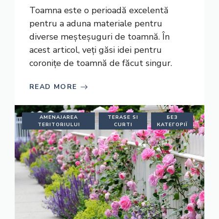
Toamna este o perioadă excelentă
pentru a aduna materiale pentru
diverse meșteșuguri de toamnă. În
acest articol, veți găsi idei pentru
coronițe de toamnă de făcut singur.
READ MORE
AMENAJAREA
TERASE SI
БЕЗ
TERITORIULUI
CURTI
КАТЕГОРІЇ