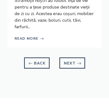
Strămoșii noștri au folosit vița de vie
pentru a țese produse destinate vieții
de zi cu zi. Acestea erau coșuri, mobilier
din răchită, vaze, boluri, cutii, tăvi,
farfurii...
READ MORE
BACK
NEXT