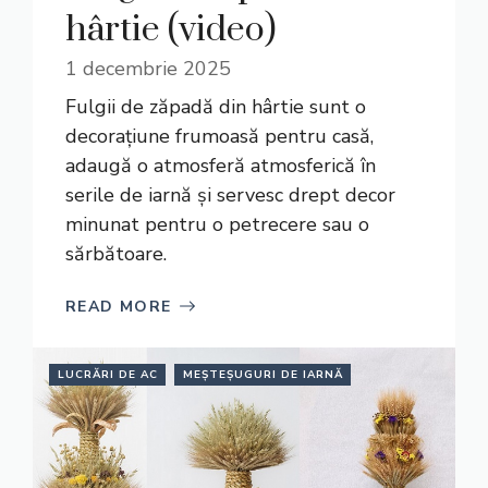
hârtie (video)
1 decembrie 2025
Fulgii de zăpadă din hârtie sunt o
decorațiune frumoasă pentru casă,
adaugă o atmosferă atmosferică în
serile de iarnă și servesc drept decor
minunat pentru o petrecere sau o
sărbătoare.
READ MORE
LUCRĂRI DE AC
MEȘTEȘUGURI DE IARNĂ