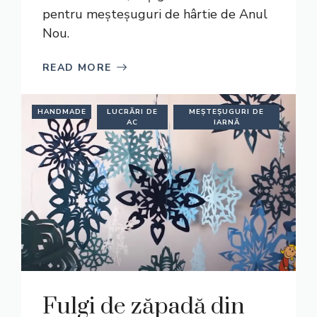
pentru meșteșuguri de hârtie de Anul
Nou.
READ MORE
HANDMADE
LUCRĂRI DE
MEȘTEȘUGURI DE
AC
IARNĂ
Fulgi de zăpadă din