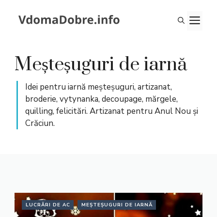
Sari
la
ME
conținut
Meșteșuguri de iarnă
Idei pentru iarnă meșteșuguri, artizanat,
broderie, vytynanka, decoupage, mărgele,
quilling, felicitări. Artizanat pentru Anul Nou și
Crăciun.
LUCRĂRI DE AC
MEȘTEȘUGURI DE IARNĂ