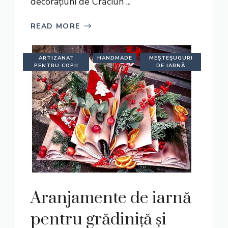
decorațiuni de Crăciun ...
READ MORE
ARTIZANAT
HANDMADE
MEȘTEȘUGURI
PENTRU COPII
DE IARNĂ
Aranjamente de iarnă
pentru grădiniță și