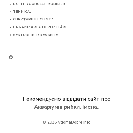
DO-IT-YOURSELF MOBILIER
TEHNICĂ.
CURĂȚARE EFICIENTĂ
ORGANIZAREA DEPOZITĂRII
SFATURI INTERESANTE
Рекомендуємо відвідати сайт про
Акваріумні рибки. Імена.
.
© 2026
VdomaDobre.info