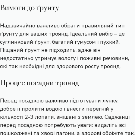
Вимоги до ґрунту
Надзвичайно важливо обрати правильний тип
ґрунту для ваших троянд. Ідеальний вибір – це
суглинковий ґрунт, багатий гумусом і пухкий.
Піщаний ґрунт не підходить, адже він
недостатньо утримує вологу і поживні речовини,
які так необхідні для здорового росту троянд.
Процес посадки троянд
Перед посадкою важливо підготувати лунку:
добре її пролити водою і внести перегній у
кількості 2-3 лопати, змішані з землею. Саджанці
перед посадкою потребують уваги: видаліть всі
пошкоджені та хворі пагони, а здорові обріжте так,