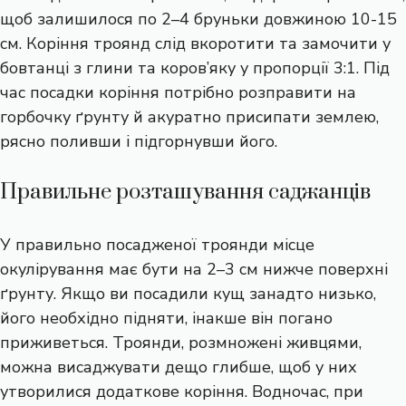
щоб залишилося по 2–4 бруньки довжиною 10-15
см. Коріння троянд слід вкоротити та замочити у
бовтанці з глини та коров’яку у пропорції 3:1. Під
час посадки коріння потрібно розправити на
горбочку ґрунту й акуратно присипати землею,
рясно поливши і підгорнувши його.
Правильне розташування саджанців
У правильно посадженої троянди місце
окулірування має бути на 2–3 см нижче поверхні
ґрунту. Якщо ви посадили кущ занадто низько,
його необхідно підняти, інакше він погано
приживеться. Троянди, розмножені живцями,
можна висаджувати дещо глибше, щоб у них
утворилися додаткове коріння. Водночас, при