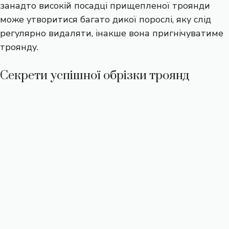
занадто високій посадці прищепленої троянди
може утворитися багато дикої порослі, яку слід
регулярно видаляти, інакше вона пригнічуватиме
троянду.
Секрети успішної обрізки троянд