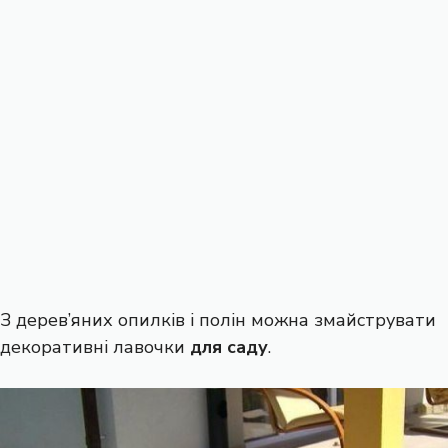
З дерев’яних опилків і полін можна змайструвати
декоративні лавочки
для саду
.