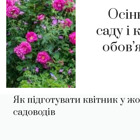
Осін
саду і 
обов’я
Як підготувати квітник у жо
садоводів