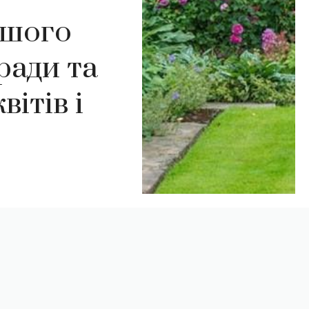
ашого
оради та
вітів і