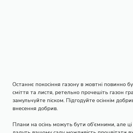
Останнє покосіння газону в жовтні повинно бу
сміття та листя, ретельно прочешіть газон гр
замульчуйте піском. Підгодуйте осіннім добри
внесення добрив.
Плани на осінь можуть бути об’ємними, але ці
дадуть вашому саду можливість процвітати вж