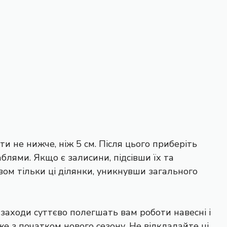
ти не нижче, ніж 5 см. Після цього приберіть
аблями. Якщо є залисини, підсівши їх та
вом тільки ці ділянки, уникнувши загального
 заходи суттєво полегшать вам роботи навесні і
е з початком нового сезону. Не відкладайте ці