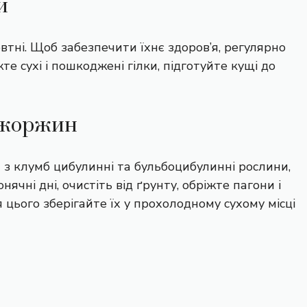
и
втні. Щоб забезпечити їхнє здоров’я, регулярно
те сухі і пошкоджені гілки, підготуйте кущі до
 жоржин
 з клумб цибулинні та бульбоцибулинні рослини,
нячні дні, очистіть від ґрунту, обріжте пагони і
я цього зберігайте їх у прохолодному сухому місці