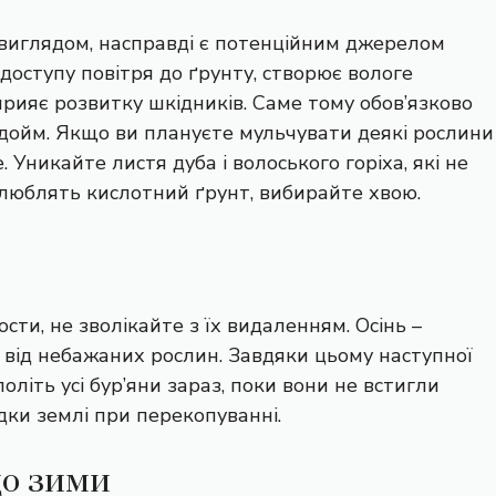
 виглядом, насправді є потенційним джерелом
оступу повітря до ґрунту, створює вологе
рияє розвитку шкідників. Саме тому обов’язково
водойм. Якщо ви плануєте мульчувати деякі рослини
 Уникайте листя дуба і волоського горіха, які не
 люблять кислотний ґрунт, вибирайте хвою.
сти, не зволікайте з їх видаленням. Осінь –
и від небажаних рослин. Завдяки цьому наступної
оліть усі бур’яни зараз, поки вони не встигли
дки землі при перекопуванні.
до зими