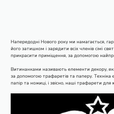
Напередодні Нового року ми намагається, га
його затишком і зарядити всіх членів сімї св
прикрасити приміщення, за допомогою найпро
Витинанками називають елементи декору, яким
за допомогою трафаретів та паперу. Техніка є
папір та ножиці, і звісно, наші трафарети для
н