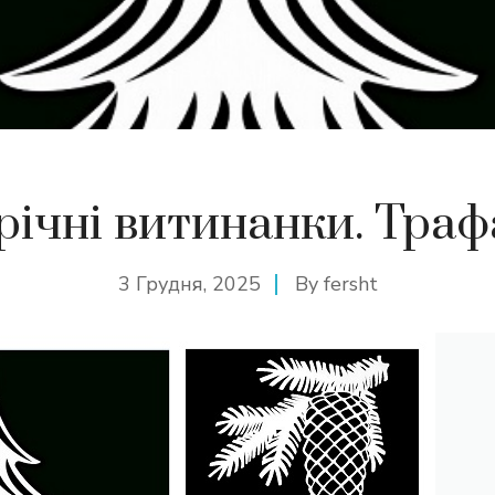
ічні витинанки. Тра
3 Грудня, 2025
By
fersht