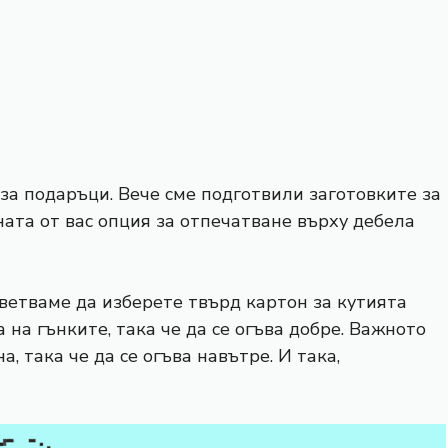
за подаръци. Вече сме подготвили заготовките за
ната от вас опция за отпечатване върху дебела
ъветваме да изберете твърд картон за кутията
 на гънките, така че да се огъва добре. Важното
, така че да се огъва навътре. И така,