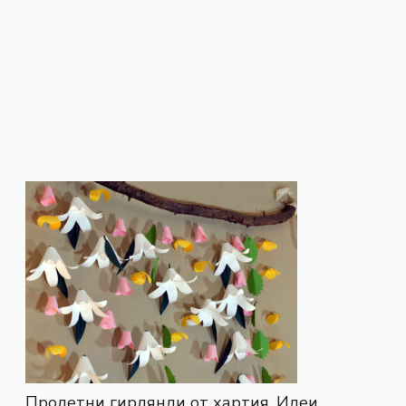
Пролетни гирлянди от хартия. Идеи.