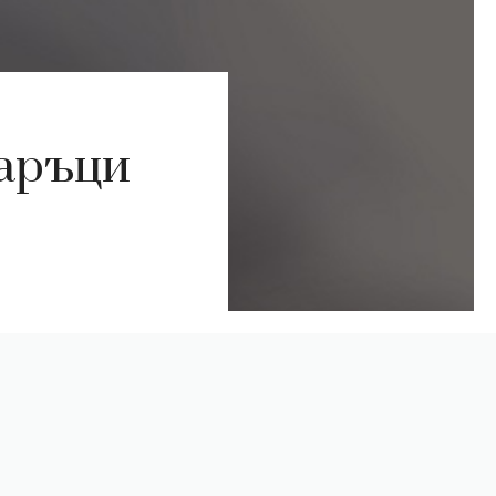
даръци