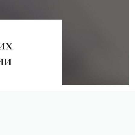
их
ми