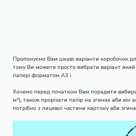
Пропонуємо Вам цікаві варіанти коробочок дл
тому Ви можете просто вибрати варіант який
папері форматом А3 і
Хочемо перед початком Вам порадити вибира
м²), також прорізати папір на згинах аби він
потрібно з лицевої частини картону аби згина