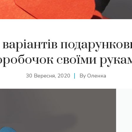
2 варіантів подарунков
оробочок своїми рука
30 Вересня, 2020
By
Оленка