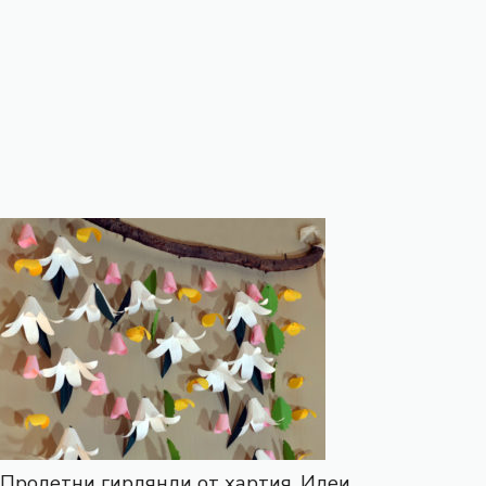
Пролетни гирлянди от хартия. Идеи.