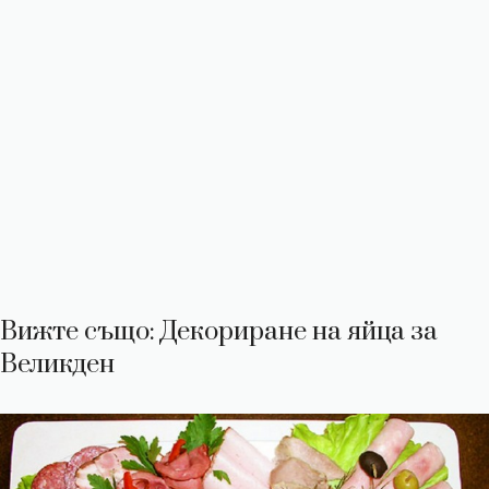
Вижте също: Декориране на яйца за
Великден