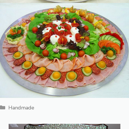
Категории
Handmade