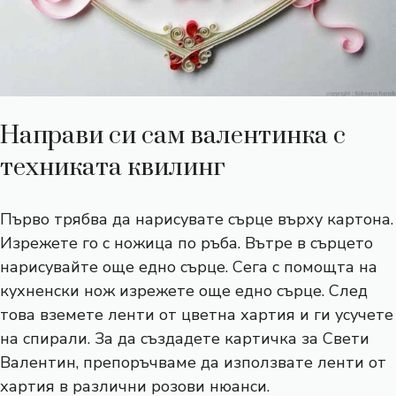
Направи си сам валентинка с
техниката квилинг
Първо трябва да нарисувате сърце върху картона.
Изрежете го с ножица по ръба. Вътре в сърцето
нарисувайте още едно сърце. Сега с помощта на
кухненски нож изрежете още едно сърце. След
това вземете ленти от цветна хартия и ги усучете
на спирали. За да създадете картичка за Свети
Валентин, препоръчваме да използвате ленти от
хартия в различни розови нюанси.