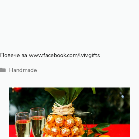
Повече за www.facebook.com/lviv.gifts
Категории
Handmade