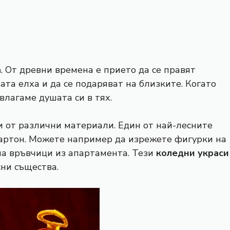
а
. От древни времена е прието да се правят
дната елха и да се подаряват на близките. Когато
влагаме душата си в тях.
 от различни материали. Един от най-лесните
картон. Можете например да изрежете фигурки на
 на връвчици из апартамента. Тези
коледни украси
сни същества.