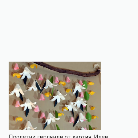
Пролетни гирлянди от хартия. Идеи.