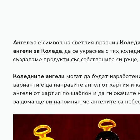
Ангелът
е символ на светлия празник
Колед
ангели за
Коледа
, да се украсява с тях коле
създаваме продукти със собствените си ръце, 
Коледните ангели
могат да бъдат изработени
варианти е да направите ангел от хартия и 
ангели от хартия по шаблон и да ги окачите
за
дома ще ви напомнят, че ангелите са небе