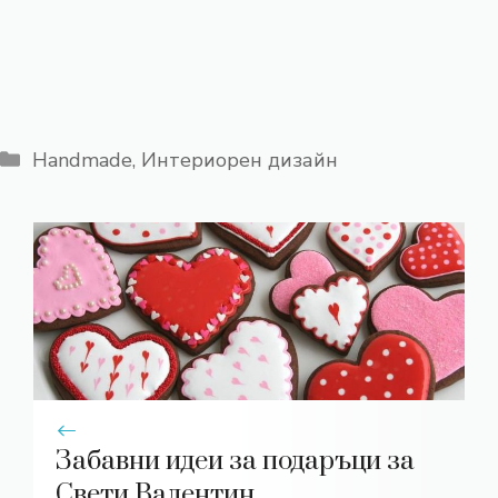
Категории
Handmade
,
Интериорен дизайн
Забавни идеи за подаръци за
Свети Валентин