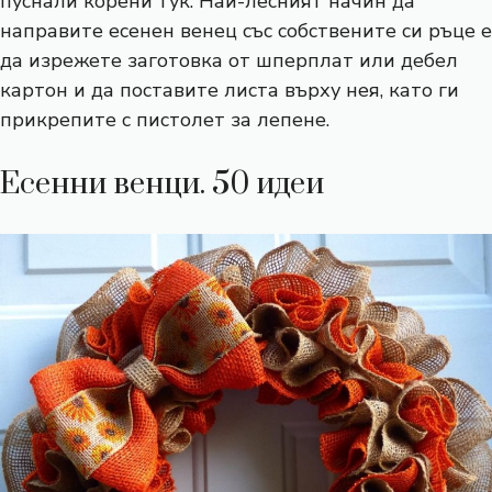
пуснали корени тук. Най-лесният начин да
направите есенен венец със собствените си ръце е
да изрежете заготовка от шперплат или дебел
картон и да поставите листа върху нея, като ги
прикрепите с пистолет за лепене.
Есенни венци. 50 идеи