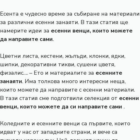
Есента е чудесно време за събиране на материали
за различни есенни занаяти. В тази статия ще
намерите идеи за
есенни венци, които можете
да направите сами
.
Цветни листа, кестени, жълъди, клонки, ядки,
шипки, декоративни тикви, сушени цветя,
физалис…. – Ето и материалите за
есенните
занаяти
. Има толкова много интересни неща,
които можете да направите с есенни материали.
В тази статия сме подготвили селекция от
есенни
венци, които можете да си направите сами
.
Коледните и есенните венци са първите, които
идват у нас от западните страни, и вече са