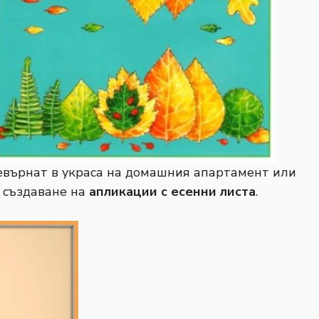
ревърнат в украса на домашния апартамент или
а създаване на
апликации с есенни листа
.