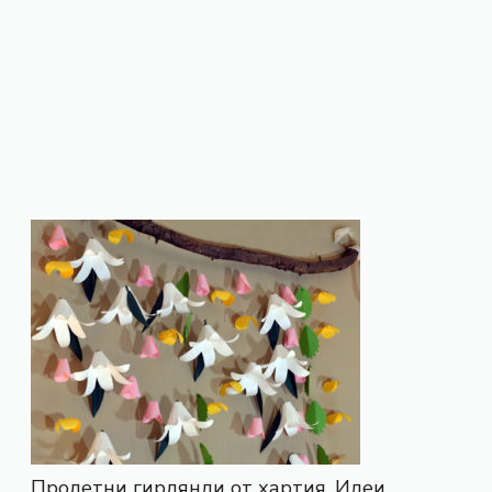
Пролетни гирлянди от хартия. Идеи.