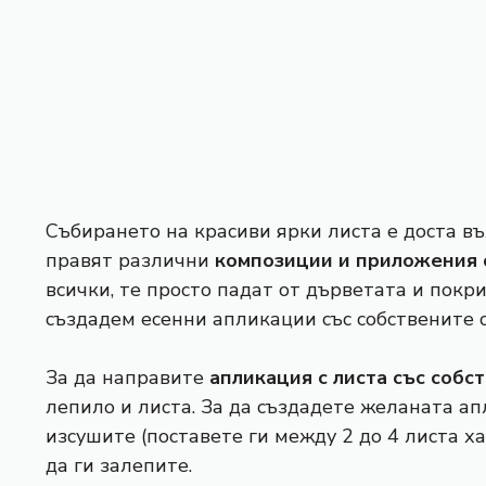
Събирането на красиви ярки листа е доста въ
правят различни
композиции и приложения 
всички, те просто падат от дърветата и покр
създадем есенни апликации със собствените с
За да направите
апликация с листа със собс
лепило и листа. За да създадете желаната ап
изсушите (поставете ги между 2 до 4 листа ха
да ги залепите.