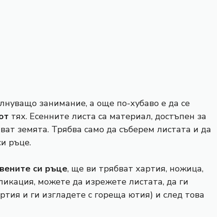
лнуващо занимание, а още по-хубаво е да се
от
тях. Есенните листа са материал, достъпен за
иват земята. Трябва само да съберем листата и да
и ръце.
твените си ръце
, ще ви трябват хартия, ножица,
ликация, можете да изрежете листата, да ги
ртия и ги изгладете с гореща ютия) и след това