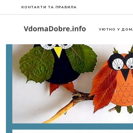
Към
КОНТАКТИ ТА ПРАВИЛА
съдържанието
УЮТНО У ДОМ