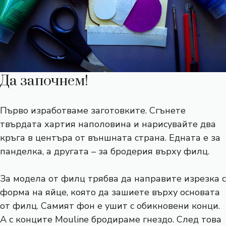
Да започнем!
Първо изработваме заготовките. Сгънете
твърдата хартия наполовина и нарисувайте два
кръга в центъра от външната страна. Едната е за
панделка, а другата – за бродерия върху филц.
За модела от филц трябва да направите изрезка с
форма на яйце, която да зашиете върху основата
от филц. Самият фон е ушит с обикновени конци.
А с конците Mouline бродираме гнездо. След това