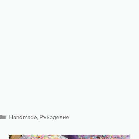
Категории
Handmade
,
Ръкоделие