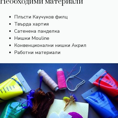
Необходими материали
Плъсти Каучуков филц
Твърда хартия
Сатенена панделка
Нишки Mouline
Конвенционални нишки Акрил
Работни материали