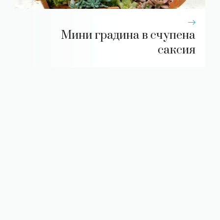
Мини градина в счупена
саксия