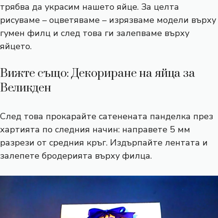
трябва да украсим нашето яйце. За целта
рисуваме – оцветяваме – изрязваме модели върху
гумен филц и след това ги залепваме върху
яйцето.
Вижте също: Декориране на яйца за
Великден
След това прокарайте сатенената панделка през
хартията по следния начин: направете 5 мм
разрези от средния кръг. Издърпайте лентата и
залепете бродерията върху филца.