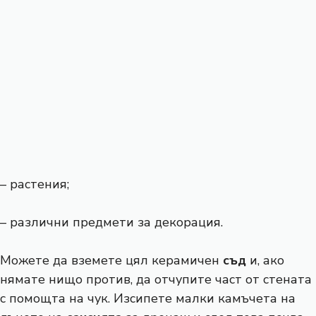
– растения;
– различни предмети за декорация.
Можете да вземете цял керамичен
съд
и, ако
нямате нищо против, да отчупите част от стената
с помощта на чук. Изсипете малки камъчета на