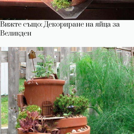
Вижте също: Декориране на яйца за
Великден