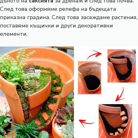
дъното на
саксията
за дренаж и след това почва.
След това оформяме релефа на бъдещата
приказна градина. След това засаждаме растения,
поставяме къщички и други декоративни
елементи.