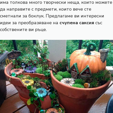
има толкова много творчески неща, които можете
да направите с предмети, които вече сте
сметнали за боклук. Предлагаме ви интересни
идеи за преобразяване на
счупена саксия
със
собствените ви ръце.