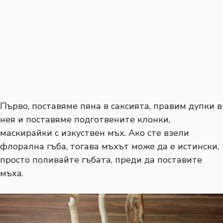
Първо, поставяме пяна в саксията, правим дупки в
нея и поставяме подготвените клонки,
маскирайки с изкуствен мъх. Ако сте взели
флорална гъба, тогава мъхът може да е истински,
просто поливайте гъбата, преди да поставите
мъха.