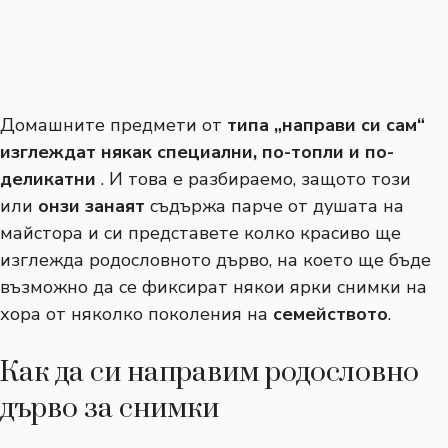
Домашните предмети от
типа „направи си сам“
изглеждат някак специални, по-топли и по-
деликатни
. И това е разбираемо, защото този
или
онзи занаят
съдържа парче от душата на
майстора и си представете колко красиво ще
изглежда родословното дърво, на което ще бъде
възможно да се фиксират някои ярки снимки на
хора от няколко поколения на
семейството
.
Как да си направим родословно
дърво за снимки