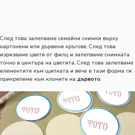
След това залепваме семейни снимки върху
картонени или дървени кръгове. След това
изрязваме цветя от филц и залепваме снимката
точно в центъра на цветята. След това залепваме
елементите към щипката и вече в тази форма ги
прикрепяме към клоните на
дървото
.