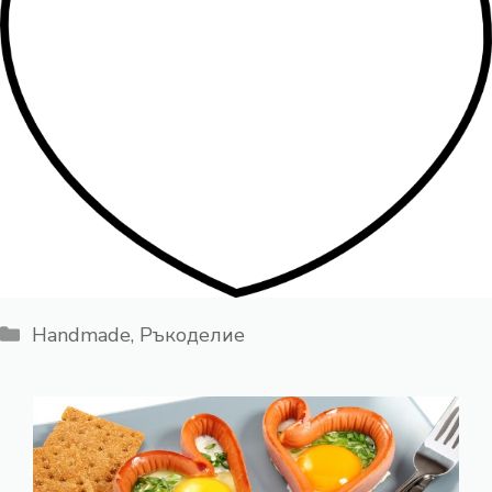
Категории
Handmade
,
Ръкоделие