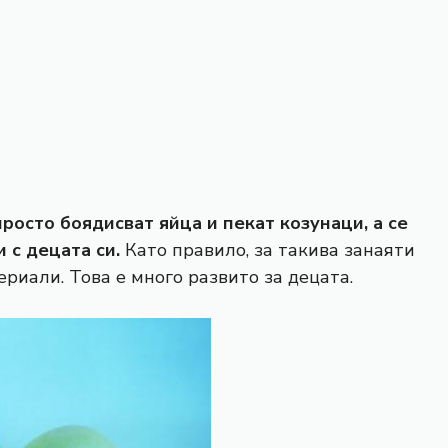
просто боядисват яйца и пекат козунаци, а се
и
с децата си.
Като правило, за такива занаяти
ериали. Това е много развито за децата.