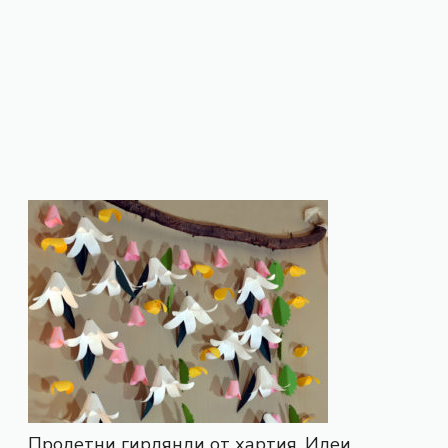
Пролетни гирлянди от хартия. Идеи.