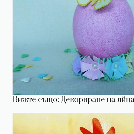
Вижте също: Декориране на яйца