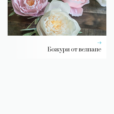
Божури от велпапе