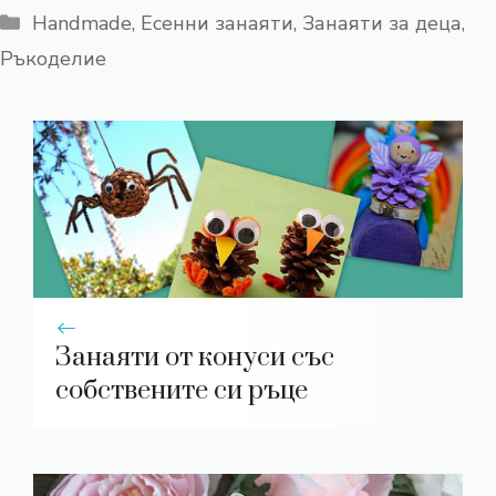
Категории
Handmade
,
Есенни занаяти
,
Занаяти за деца
,
Ръкоделие
Занаяти от конуси със
собствените си ръце