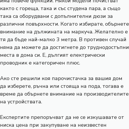
има повече функции. Някои модели почистват
както с гореща, така и със студена пара, а също
така са оборудвани с допълнителни дюзи за
различни повърхности. Когато избирате, обърнете
внимание на дължината на маркуча. Желателно е
тя да бъде най-малко 3 метра. В противен случай
няма да можете да достигнете до труднодостъпни
места в дома си. Е, дългият електрически
проводник е категоричен плюс.
Ако сте решили коя парочистачка за вашия дом
да изберете, ръчна или стояща на пода, тогава е
време да обърнете внимание на производителите
на устройствата.
Експертите препоръчват да не се изкушавате от
ниска цена при закупуване на неизвестен