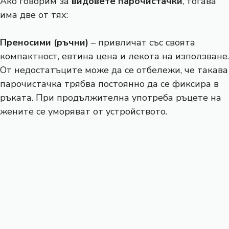
Ако говорим за
видовете парочистачки
, тогава
има две от тях:
Преносими (ръчни)
– привличат със своята
компактност, евтина цена и лекота на използване.
От недостатъците може да се отбележи, че такава
парочистачка трябва постоянно да се фиксира в
ръката. При продължителна употреба ръцете на
жените се уморяват от устройството.