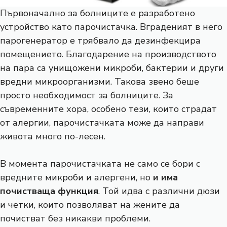
Първоначално за болниците е разработено
устройство като парочистачка. Вграденият в него
парогенератор е трябвало да дезинфекцира
помещението. Благодарение на производството
на пара са унищожени микроби, бактерии и други
вредни микроорганизми. Такова звено беше
просто необходимост за болниците. За
съвременните хора, особено тези, които страдат
от алергии, парочистачката може да направи
живота много по-лесен.
В момента парочистачката не само се бори с
вредните микроби и алергени, но
и има
почистваща функция
. Той идва с различни дюзи
и четки, които позволяват на жените да
почистват без никакви проблеми.