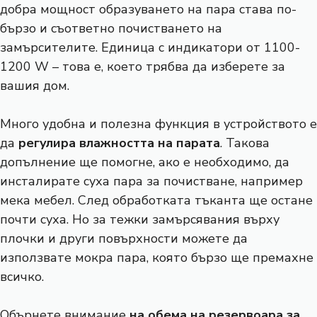
добра мощност образуването на пара става по-
бързо и съответно почистването на
замърсителите. Единица с индикатори от 1100-
1200 W – това е, което трябва да изберете за
вашия дом.
Много удобна и полезна функция в устройството е
да
регулира влажността на парата
. Такова
допълнение ще помогне, ако е необходимо, да
инсталирате суха пара за почистване, например
мека мебел. След обработката тъканта ще остане
почти суха. Но за тежки замърсявания върху
плочки и други повърхности можете да
използвате мокра пара, която бързо ще премахне
всичко.
Обърнете внимание
на обема на резервоара за