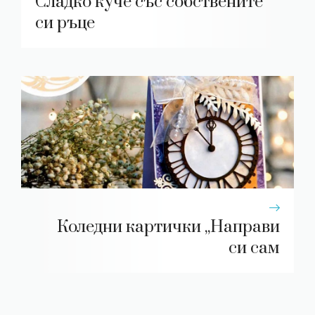
Сладко куче със собствените
си ръце
Коледни картички „Направи
си сам