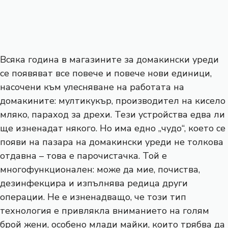
Всяка година в магазините за домакински уреди
се появяват все повече и повече нови единици,
насочени към улесняване на работата на
домакините: мултикукър, производител на кисело
мляко, параход за дрехи. Тези устройства едва ли
ще изненадат някого. Но има едно „чудо“, което се
появи на пазара на домакински уреди не толкова
отдавна – това е парочистачка. Той е
многофункционален: може да мие, почиства,
дезинфекцира и изпълнява редица други
операции. Не е изненадващо, че този тип
технология е привлякла вниманието на голям
брой жени, особено млади майки, които трябва да