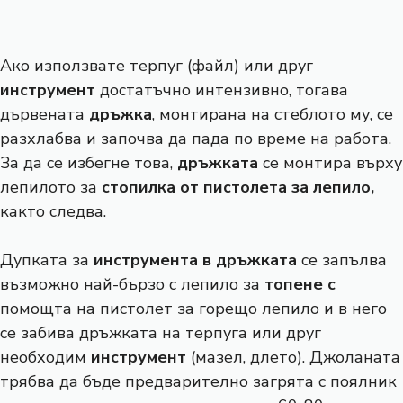
Ако използвате терпуг (файл) или друг
инструмент
достатъчно интензивно, тогава
дървената
дръжка
, монтирана на стеблото му, се
разхлабва и започва да пада по време на работа.
За да се избегне това,
дръжката
се монтира върху
лепилото за
стопилка
от пистолета за лепило,
както следва.
Дупката за
инструмента в дръжката
се запълва
възможно най-бързо с лепило за
топене с
помощта на пистолет за горещо лепило и в него
се забива дръжката на терпуга или друг
необходим
инструмент
(мазел, длето). Джоланата
трябва да бъде предварително загрята с поялник