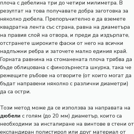
плоча с дебелина три до четири милиметра. В
резултат на това получавате добра заготовка за
няколко дюбела. Препоръчително е да вземете
квадратна лента със страна, равна на диаметъра
на правия слой на отвора, и преди да издърпате,
отстранете широките фаски от него на всички
надлъжни ребра и заточете малко единия край.
Горната равнина на стоманената плоча трябва да
бъде облицована с финозърнеста шкурка, така че
режещите ръбове на отворите (от които могат да
бъдат направени няколко с различни диаметри)
да са остри.
Този метод може да се използва за направата на
дюбели
с голям (до 20 мм) диаметър, които са
необходими за инсталиране на винтове в стени от
експандиран полистирол или друг материал от