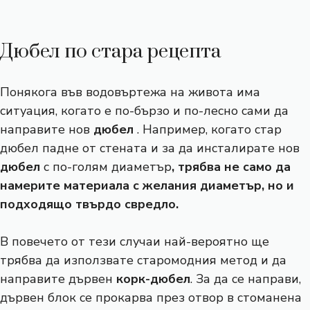
Дюбел по стара рецепта
Понякога във водовъртежа на живота има
ситуация, когато е по-бързо и по-лесно сами да
направите нов
дюбел
. Например, когато стар
дюбел падне от стената и за да инсталирате нов
дюбел
с по-голям диаметър
, трябва не само да
намерите материала с желания диаметър, но и
подходящо твърдо свредло.
В повечето от тези случаи най-вероятно ще
трябва да използвате старомодния метод и да
направите дървен
корк-дюбел
. За да се направи,
дървен блок се прокарва през отвор в стоманена