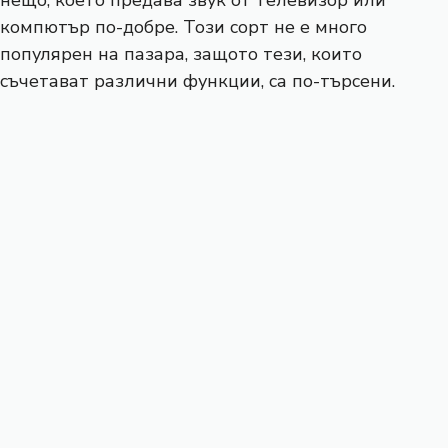
нещо, което предава звук от телевизор или
компютър по-добре. Този сорт не е много
популярен на пазара, защото тези, които
съчетават различни функции, са по-търсени.