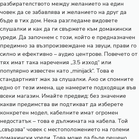
разбирателството между желанието на един
човек да се забавлява и желанието на друг да
бъде в тих дом. Нека разгледаме видовете
слушалки и как да ги свържете към домакински
уреди. Да започнем с този, който е предназначен
предимно за възпроизвеждане на звуци, прави го
силно и ефективно – аудио центрове. Повечето от
тях имат така наречения „3.5 изход“ или
популярно известен като „minijack“. Това е
стандартният жак за слушалки. Ако си спомните
едно от тези имена, ще намерите подходящи във
всеки магазин. Имайте предвид: без значение
какви предимства ви подтикват да изберете
конкретен модел, кабелните имат огромен
недостатък – това е дължината на кабела. Той
„свързва“ човек с местоположението на големи
домакински уреди. Това може да бъде решено