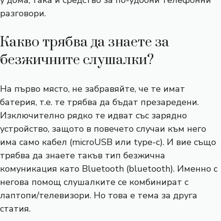
у дома, така и средство за по-удобни телефонни
разговори.
Какво трябва да знаете за
безжичните слушалки?
На първо място, не забравяйте, че те имат
батерия, т.е. те трябва да бъдат презаредени.
Изключително рядко те идват със зарядно
устройство, защото в повечето случаи към него
има само кабел (microUSB или type-c). И вие също
трябва да знаете такъв тип безжична
комуникация като Bluetooth (bluetooth). Именно с
негова помощ слушалките се комбинират с
лаптопи/телевизори. Но това е тема за друга
статия.