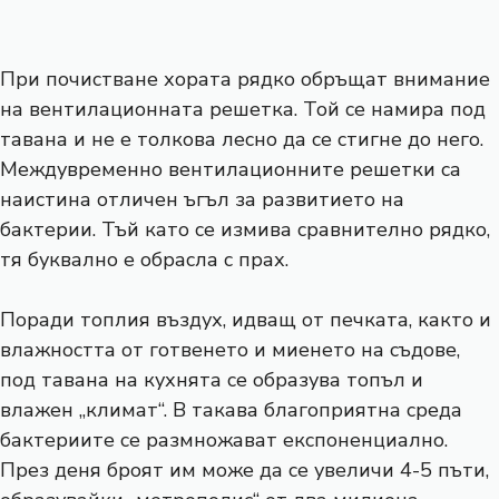
При почистване хората рядко обръщат внимание
на вентилационната решетка. Той се намира под
тавана и не е толкова лесно да се стигне до него.
Междувременно вентилационните решетки са
наистина отличен ъгъл за развитието на
бактерии. Тъй като се измива сравнително рядко,
тя буквално е обрасла с прах.
Поради топлия въздух, идващ от печката, както и
влажността от готвенето и миенето на съдове,
под тавана на кухнята се образува топъл и
влажен „климат“. В такава благоприятна среда
бактериите се размножават експоненциално.
През деня броят им може да се увеличи 4-5 пъти,