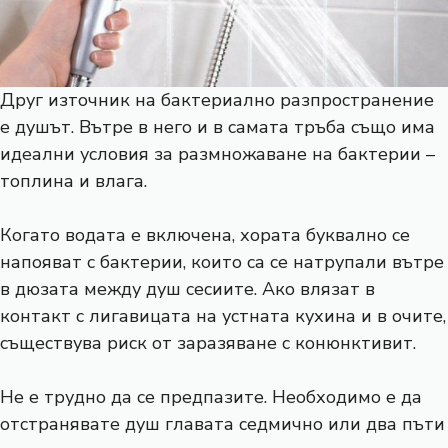
Друг източник на бактериално разпространение
е душът. Вътре в него и в самата тръба също има
идеални условия за размножаване на бактерии –
топлина и влага.
Когато водата е включена, хората буквално се
напояват с бактерии, които са се натрупали вътре
в дюзата между душ сесиите. Ако влязат в
контакт с лигавицата на устната кухина и в очите,
съществува риск от заразяване с конюнктивит.
Не е трудно да се предпазите. Необходимо е да
отстранявате душ главата седмично или два пъти