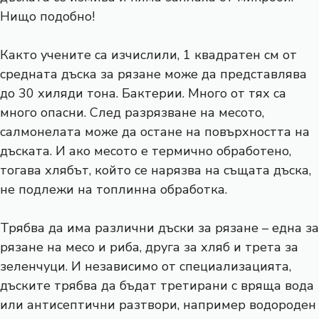
Нищо подобно!
Както учените са изчислили, 1 квадратен см от
средната дъска за рязане може да представлява
до 30 хиляди тона. Бактерии. Много от тях са
много опасни. След разрязване на месото,
салмонелата може да остане на повърхността на
дъската. И ако месото е термично обработено,
тогава хлябът, който се нарязва на същата дъска,
не подлежи на топлинна обработка.
Трябва да има различни дъски за рязане – една за
рязане на месо и риба, друга за хляб и трета за
зеленчуци. И независимо от специализацията,
дъските трябва да бъдат третирани с вряща вода
или антисептични разтвори, например водороден