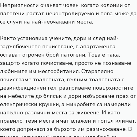
Неприятности очакват човек, когато колонии от
патогени растат неконтролируемо и това може да
се случи на най-неочаквани места.
Както установиха учените, дори и след най-
задълбоченото почистване, в апартамента
остават огромен брой патогени. Това е така,
защото когато почистваме, просто не познаваме
любимите им местообитания. Старателно
почистваме тоалетната, пълним тоалетната с
дезинфекционен гел, разтриваме повърхностите
на мебелите до блясък и дори избърсваме прах от
електрически крушки, а микробите са намерили
напълно различни места за живеене. И като
правило, тези места имат влажен и топъл климат,
което допринася за бързото им размножаване. В