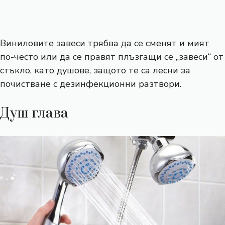
Виниловите завеси трябва да се сменят и мият
по-често или да се правят плъзгащи се „завеси“ от
стъкло, като душове, защото те са лесни за
почистване с дезинфекционни разтвори.
Душ глава