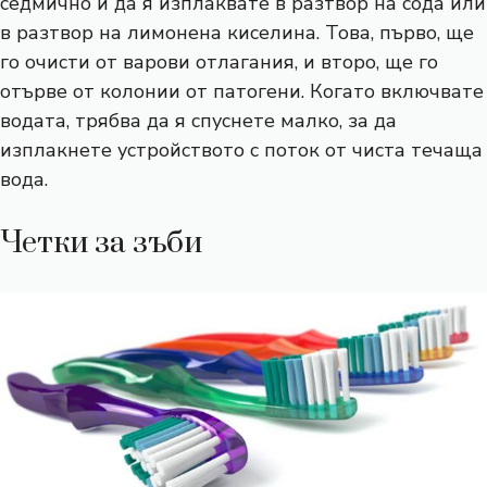
седмично и да я изплаквате в разтвор на сода или
в разтвор на лимонена киселина. Това, първо, ще
го очисти от варови отлагания, и второ, ще го
отърве от колонии от патогени. Когато включвате
водата, трябва да я спуснете малко, за да
изплакнете устройството с поток от чиста течаща
вода.
Четки за зъби