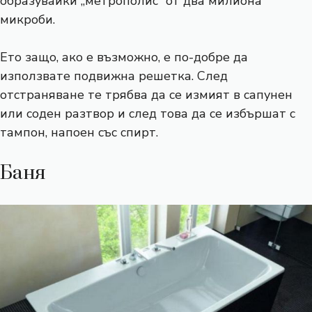
образувайки „метрополис“ от два милиона
микроби.
Ето защо, ако е възможно, е по-добре да
използвате подвижна решетка. След
отстраняване те трябва да се измият в сапунен
или соден разтвор и след това да се избършат с
тампон, напоен със спирт.
Баня