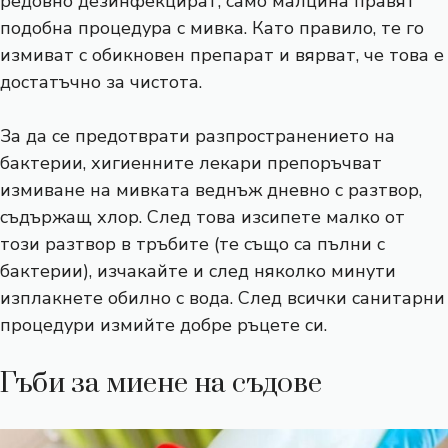
редовно дезинфекцират, само малцина правят
подобна процедура с мивка. Като правило, те го
измиват с обикновен препарат и вярват, че това е
достатъчно за чистота.
За да се предотврати разпространението на
бактерии, хигиенните лекари препоръчват
измиване на мивката веднъж дневно с разтвор,
съдържащ хлор. След това изсипете малко от
този разтвор в тръбите (те също са пълни с
бактерии), изчакайте и след няколко минути
изплакнете обилно с вода. След всички санитарни
процедури измийте добре ръцете си.
Гъби за миене на съдове