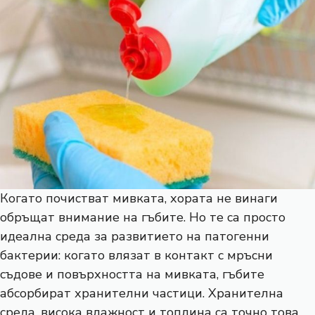
Когато почистват мивката, хората не винаги
обръщат внимание на гъбите. Но те са просто
идеална среда за развитието на патогенни
бактерии: когато влязат в контакт с мръсни
съдове и повърхността на мивката, гъбите
абсорбират хранителни частици. Хранителна
среда, висока влажност и топлина са точно това,