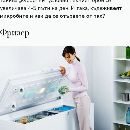
такива „курортни“ условия техният брой се
увеличава 4-5 пъти на ден. И така, къде
живеят
микробите и как да се отървете от тях?
Фризер