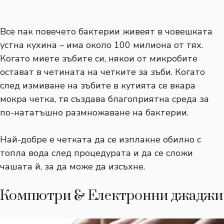
Все пак повечето бактерии живеят в човешката
устна кухина – има около 100 милиона от тях.
Когато миете зъбите си, някои от микробите
остават в четината на четките за зъби. Когато
след измиване на зъбите в кутията се вкара
мокра четка, тя създава благоприятна среда за
по-нататъшно размножаване на бактерии.
Най-добре е четката да се изплакне обилно с
топла вода след процедурата и да се сложи
чашата й, за да може да изсъхне.
Компютри & Електронни джаджи