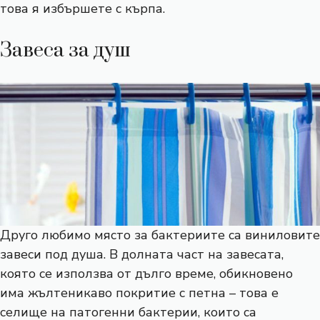
това я избършете с кърпа.
Завеса за душ
Друго любимо място за бактериите са виниловите
завеси под душа. В долната част на завесата,
която се използва от дълго време, обикновено
има жълтеникаво покритие с петна – това е
селище на патогенни бактерии, които са