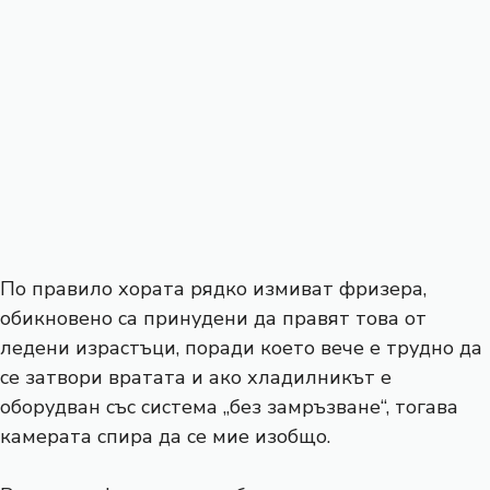
По правило хората рядко измиват фризера,
обикновено са принудени да правят това от
ледени израстъци, поради което вече е трудно да
се затвори вратата и ако хладилникът е
оборудван със система „без замръзване“, тогава
камерата спира да се мие изобщо.