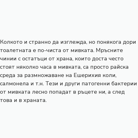
Колкото и странно да изглежда, но понякога дори
тоалетната е по-чиста от мивката. Мръсните
чинии с остатъци от храна, които доста често
стоят няколко часа в мивката, са просто райска
среда за размножаване на Ешерихия коли,
салмонела и т.н. Тези и други патогенни бактерии
от мивката лесно попадат в ръцете ни, а след
това и в храната.