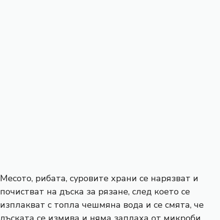
Месото, рибата, суровите храни се нарязват и
почистват на дъска за рязане, след което се
изплакват с топла чешмяна вода и се смята, че
дъската се измива и няма заплаха от микроби.