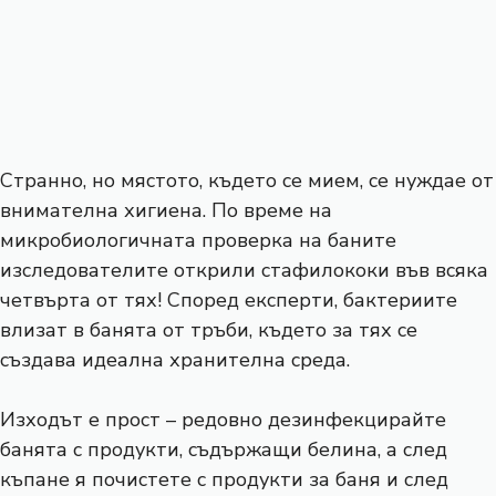
Странно, но мястото, където се мием, се нуждае от
внимателна хигиена. По време на
микробиологичната проверка на баните
изследователите открили стафилококи във всяка
четвърта от тях! Според експерти, бактериите
влизат в банята от тръби, където за тях се
създава идеална хранителна среда.
Изходът е прост – редовно дезинфекцирайте
банята с продукти, съдържащи белина, а след
къпане я почистете с продукти за баня и след