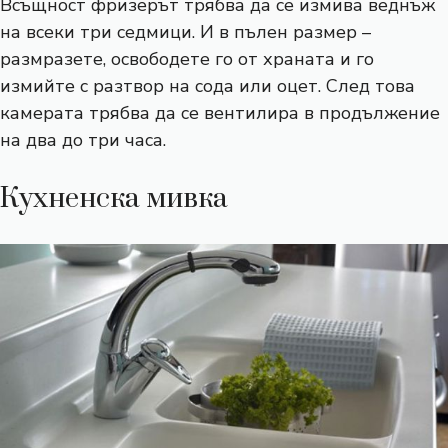
Всъщност фризерът трябва да се измива веднъж
на всеки три седмици. И в пълен размер –
размразете, освободете го от храната и го
измийте с разтвор на сода или оцет. След това
камерата трябва да се вентилира в продължение
на два до три часа.
Кухненска мивка