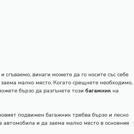
и сгъваемо, винаги можете да го носите със себе
о заема малко място. Когато срещнете необходимо,
можете бързо да разгънете този
багажник
на
 новият подвижен багажник трябва бързо и лесно
на автомобила и да заема малко място в основния