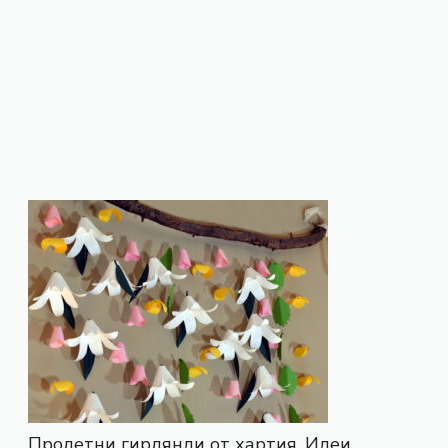
Пролетни гирлянди от хартия. Идеи.