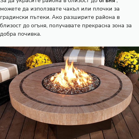
За да украсите района в близост до
огъня
,
можете да използвате чакъл или плочки за
градински пътеки. Ако разширите района в
близост до огъня, получавате прекрасна зона за
добра почивка.