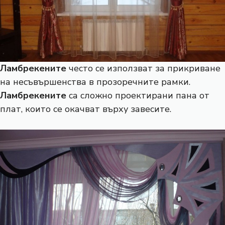
Ламбрекените
често се използват за прикриване
на несъвършенства в прозоречните рамки.
Ламбрекените
са сложно проектирани пана от
плат, които се окачват върху завесите.