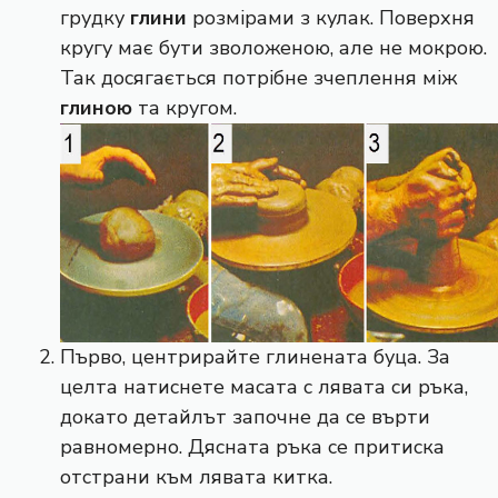
грудку
глини
розмірами з кулак. Поверхня
кругу має бути зволоженою, але не мокрою.
Так досягається потрібне зчеплення між
глиною
та кругом.
Първо, центрирайте глинената буца. За
целта натиснете масата с лявата си ръка,
докато детайлът започне да се върти
равномерно. Дясната ръка се притиска
отстрани към лявата китка.