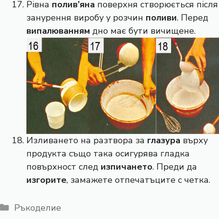
Рівна
полив’яна
поверхня створюється після
занурення виробу у розчин
поливи
. Перед
випалюванням
дно має бути вичищене.
Изливането на разтвора за
глазура
върху
продукта също така осигурява гладка
повърхност след
изпичането
. Преди да
изгорите
, замажете отпечатъците с четка.
Категории
Ръкоделие