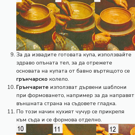
За да извадите готовата купа, използвайте
здраво опъната тел, за да отрежете
основата на купата от бавно въртящото се
грънчарско
колело.
Грънчарите
използват дървени шаблони
при формоването, например за да направят
външната страна на съдовете гладка.
По този начин кухият чучур се прикрепя
към съда и се формова отделно.