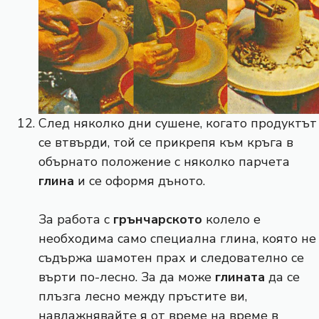
След няколко дни сушене, когато продуктът
се втвърди, той се прикрепя към кръга в
обърнато положение с няколко парчета
глина
и се оформя дъното.
За работа с
грънчарското
колело е
необходима само специална глина, която не
съдържа шамотен прах и следователно се
върти по-лесно. За да може
глината
да се
плъзга лесно между пръстите ви,
навлажнявайте я от време на време в