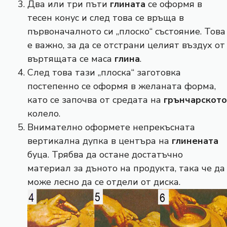
Два или три пъти
глината
се оформя в
тесен конус и след това се връща в
първоначалното си „плоско“ състояние. Това
е важно, за да се отстрани целият въздух от
въртящата се маса
глина
.
След това тази „плоска“ заготовка
постепенно се оформя в желаната форма,
като се започва от средата на
грънчарското
колело.
Внимателно оформете непрекъсната
вертикална дупка в центъра на
глинената
буца. Трябва да остане достатъчно
материал за дъното на продукта, така че да
може лесно да се отдели от диска.