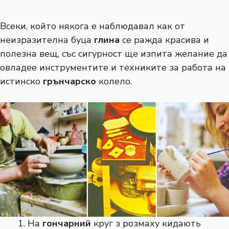
Всеки, който някога е наблюдавал как от
неизразителна буца
глина
се ражда красива и
полезна вещ, със сигурност ще изпита желание да
овладее инструментите и техниките за работа на
истинско
грънчарско
колело.
На
гончарний
круг з розмаху кидають