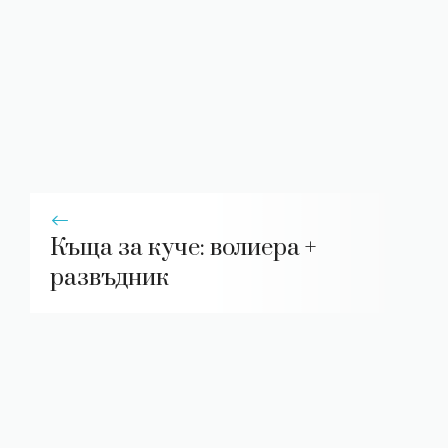
Къща за куче: волиера +
развъдник