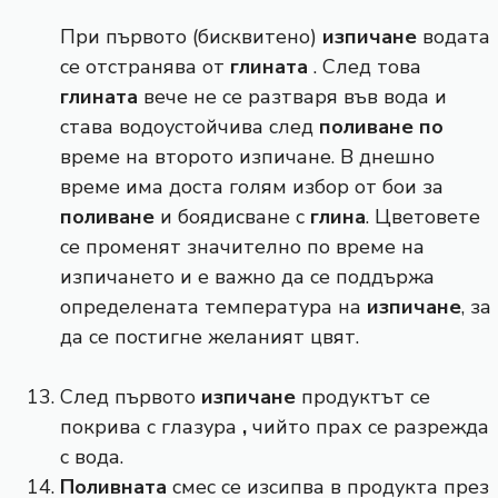
При първото (бисквитено)
изпичане
водата
се отстранява от
глината
. След това
глината
вече не се разтваря във вода и
става водоустойчива след
поливане по
време на второто изпичане. В днешно
време има доста голям избор от бои за
поливане
и боядисване с
глина
. Цветовете
се променят значително по време на
изпичането и е важно да се поддържа
определената температура на
изпичане
, за
да се постигне желаният цвят.
След първото
изпичане
продуктът се
покрива с глазура
,
чийто прах се разрежда
с вода.
Поливната
смес се изсипва в продукта през