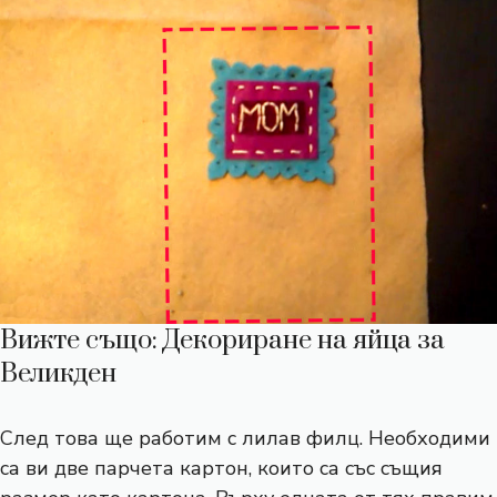
Вижте също: Декориране на яйца за
Великден
След това ще работим с лилав филц. Необходими
са ви две парчета картон, които са със същия