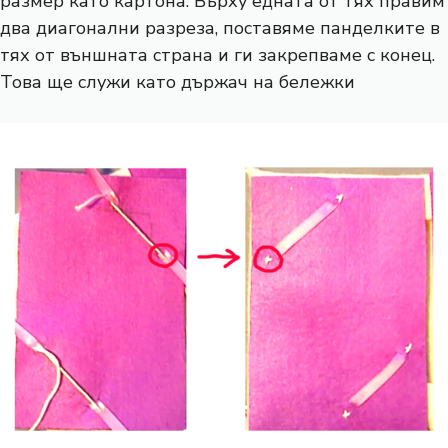
размер като картона. Върху едната от тях правим
два диагонални разреза, поставяме панделките в
тях от външната страна и ги закрепваме с конец.
Това ще служи като държач на бележки