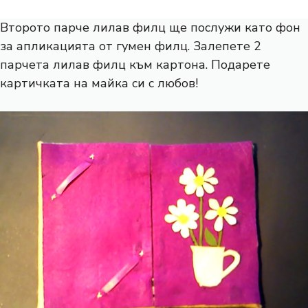
Второто парче лилав филц ще послужи като фон
за апликацията от гумен филц. Залепете 2
парчета лилав филц към картона. Подарете
картичката на майка си с любов!