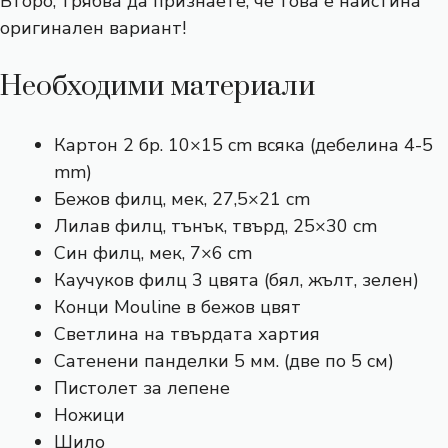
Второ, трябва да признаете, че това е наистина
оригинален вариант!
Необходими материали
Картон 2 бр. 10×15 cm всяка (дебелина 4-5
mm)
Бежов филц, мек, 27,5×21 cm
Лилав филц, тънък, твърд, 25×30 cm
Син филц, мек, 7×6 cm
Каучуков филц 3 цвята (бял, жълт, зелен)
Конци Mouline в бежов цвят
Светлина на твърдата хартия
Сатенени панделки 5 мм. (две по 5 см)
Пистолет за лепене
Ножици
Шило