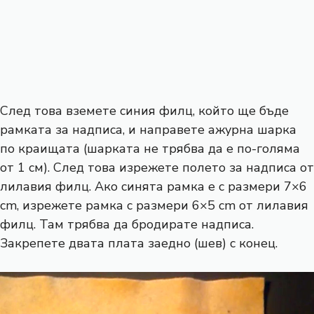
След това вземете синия филц, който ще бъде
рамката за надписа, и направете ажурна шарка
по краищата (шарката не трябва да е по-голяма
от 1 см). След това изрежете полето за надписа от
лилавия филц. Ако синята рамка е с размери 7×6
cm, изрежете рамка с размери 6×5 cm от лилавия
филц. Там трябва да бродирате надписа.
Закрепете двата плата заедно (шев) с конец.