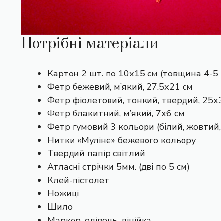
Потрібні матеріали
Картон 2 шт. по 10х15 см (товщина 4-5
Фетр бежевий, м’який, 27.5х21 см
Фетр фіолетовий, тонкий, твердий, 25х
Фетр блакитний, м’який, 7х6 см
Фетр гумовий 3 кольори (білий, жовтий,
Нитки «Муліне» бежевого кольору
Твердий папір світлий
Атласні стрічки 5мм. (дві по 5 см)
Клей-пістолет
Ножиці
Шило
Маркер, олівець, лінійка