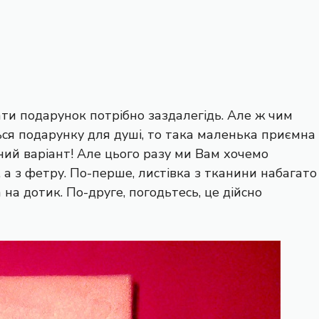
ти подарунок потрібно заздалегідь. Але ж чим
я подарунку для душі, то така маленька приємна
ьний варіант! Але цього разу ми Вам хочемо
 а з фетру. По-перше, листівка з тканини набагато
на дотик. По-друге, погодьтесь, це дійсно