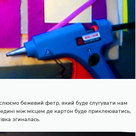
еслюємо бежевий фетр, який буде слугувати нам
редині між місцем де картон буде приклеюватись,
івка згиналась.