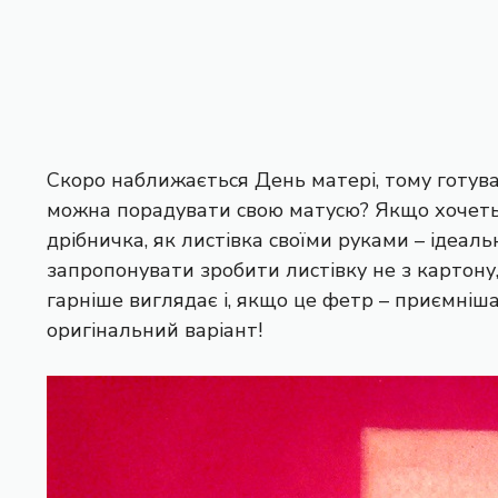
Скоро наближається День матері, тому готува
можна порадувати свою матусю? Якщо хочетьс
дрібничка, як листівка своїми руками – ідеал
запропонувати зробити листівку не з картону,
гарніше виглядає і, якщо це фетр – приємніша 
оригінальний варіант!