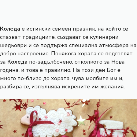
Коледа
е истински семеен празник, на който се
спазват традициите, създават се кулинарни
шедьоври и се поддържа специална атмосфера на
добро настроение. Понякога хората се подготвят
за
Коледа
по-задълбочено, отколкото за Нова
година, и това е правилно. На този ден Бог е
много по-близо до хората, чува молбите им и,
разбира се, изпълнява искрените им желания.