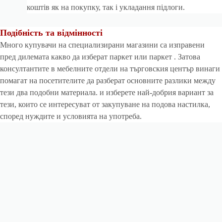
коштів як на покупку, так і укладання підлоги.
Подібність та відмінності
Много купувачи на специализирани магазини са изправени
пред дилемата какво да изберат паркет или
паркет
. Затова
консултантите в мебелните отдели на търговския център винаги
помагат на посетителите да разберат основните разлики между
тези два подобни материала. и изберете най-добрия вариант за
тези, които се интересуват от закупуване на подова настилка,
според нуждите и условията на употреба.