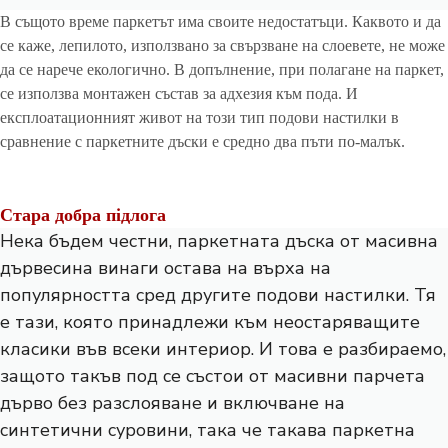
В същото време паркетът има своите недостатъци. Каквото и да
се каже, лепилото, използвано за свързване на слоевете, не може
да се нарече екологично. В допълнение, при полагане на паркет,
се използва монтажен състав за адхезия към пода. И
експлоатационният живот на този тип подови настилки в
сравнение с паркетните дъски е средно два пъти по-малък.
Стара добра підлога
Нека бъдем честни,
паркетната дъска
от масивна
дървесина винаги остава на върха на
популярността сред другите подови настилки. Тя
е тази, която принадлежи към неостаряващите
класики във всеки интериор. И това е разбираемо,
защото такъв под се състои от масивни парчета
дърво без разслояване и включване на
синтетични суровини, така че такава паркетна