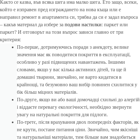
Както се казва, във всяка шега има малко шега. Ето защо, всеки,
който е изправен пред изграждането на нова къща или е
направил ремонт в апартамента си, трябва да си е задал въпроса
– какъв материал да избере за
подови настилки
: паркет или
паркет? И отговорът на този въпрос зависи главно от три
критерия:
По-перше, дотримуючись поради з анекдоту, велике
значення має як поводитися покриття в експлуатації,
особливо у разі підвищених навантажень. Іншими
словами, якщо у вас кілька активних дітей, та ще й
домашні тварини, звичайно, не варто кидатися в
крайнощі, та безумовно ваш вибір повинен схилитися у
бік більш міцних матеріалів.
По-друге, якщо ви або ваші домочадці схильні до алергій
і віддаєте перевагу екологічності, необхідно звернути
увагу на натуральні покриття для підлоги.
По-третє, після врахування двох попередніх факторів, як
не крути, постане питання ціни. Звичайно, чим якісніші
та натуральніші матеріали, тим більше вам знадобиться