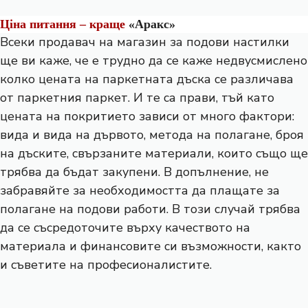
Ціна питання – краще
«Аракс»
Всеки продавач на магазин за подови настилки
ще ви каже, че е трудно да се каже недвусмислено
колко цената на паркетната дъска се различава
от паркетния паркет. И те са прави, тъй като
цената на покритието зависи от много фактори:
вида и вида на дървото, метода на полагане, броя
на дъските, свързаните материали, които също ще
трябва да бъдат закупени. В допълнение, не
забравяйте за необходимостта да плащате за
полагане на подови работи. В този случай трябва
да се съсредоточите върху качеството на
материала и финансовите си възможности, както
и съветите на професионалистите.