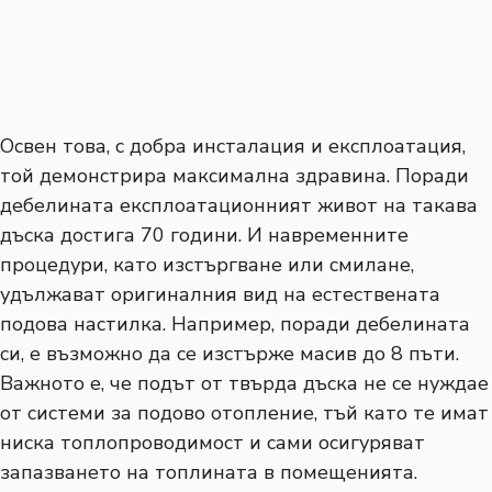
Освен това, с добра инсталация и експлоатация,
той демонстрира максимална здравина. Поради
дебелината експлоатационният живот на такава
дъска достига 70 години. И навременните
процедури, като изстъргване или смилане,
удължават оригиналния вид на естествената
подова настилка. Например, поради дебелината
си, е възможно да се изстърже масив до 8 пъти.
Важното е, че подът от твърда дъска не се нуждае
от системи за подово отопление, тъй като те имат
ниска топлопроводимост и сами осигуряват
запазването на топлината в помещенията.