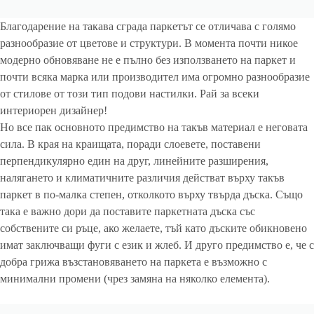
Благодарение на такава сграда паркетът се отличава с голямо
разнообразие от цветове и структури. В момента почти никое
модерно обновяване не е пълно без използването на паркет и
почти всяка марка или производител има огромно разнообразие
от стилове от този тип подови настилки. Рай за всеки
интериорен дизайнер!
Но все пак основното предимство на такъв материал е неговата
сила. В края на краищата, поради слоевете, поставени
перпендикулярно един на друг, линейните разширения,
налягането и климатичните различия действат върху такъв
паркет в по-малка степен, отколкото върху твърда дъска. Също
така е важно дори да поставите паркетната дъска със
собствените си ръце, ако желаете, тъй като дъските обикновено
имат заключващи фуги с език и жлеб. И друго предимство е, че с
добра грижа възстановяването на паркета е възможно с
минимални промени (чрез замяна на няколко елемента).