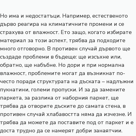
Но има и недостатъци. Например, естественото
дърво реагира на климатичните промени и се
страхува от влажност. Ето защо, когато избирате
материал за този аспект, трябва да подходите
много отговорно. В противен случай дървото ще
създаде проблеми в бъдеще: ще изсъхне или,
обратно, ще набъбне. Но дори и при нормална
влажност, проблемите могат да възникнат по-
често поради структурата на дъската – надлъжни
пукнатини, големи пропуски. И за да замените
паркета, за разлика от наборния паркет, ще
трябва да отворите дъските до самата стена, в
противен случай хлабавостта няма да изчезне. И
трябва да можете да поставите под от паркет и е
доста трудно да се намерят добри занаятчии.