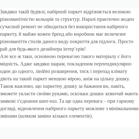
Завдяки такій будівлі, набірний паркет відрізняється великою
різноманітністю кольорів та структур. Наразі практично жоден
сучасний ремонт не обходиться без використання набірного
паркету, й майже кожен бренд або виробник має величезне
різноманіття стилів даного виду покриття для підлоги. Просто
рай для будь-якого дизайнера інтер’єрів!
Але все ж таки, основною перевагою такого матеріалу є його
міцність. Адже завдяки шарам, покладеним перпендикулярно
один до одного, лінійні розширення, тиск і перепад клімату
діють на такий паркет меншою мірою, аніж на цільну дошку.
Також важливо, що паркетну дошку за бажання ви, навіть,
зможете укласти своїми руками, оскільки дошки зазвичай мають
замкові з’єднання шип-паз. Та ще одна перевага – при гарному
догляді, відновлення набірного паркету можливе з мінімальними
змінами (шляхом заміни кількох елементів).