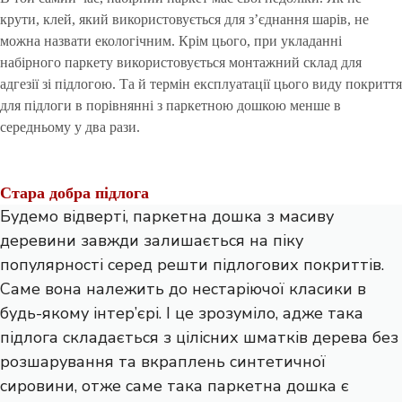
крути, клей, який використовується для з’єднання шарів, не
можна назвати екологічним. Крім цього, при укладанні
набірного паркету використовується монтажний склад для
адгезії зі підлогою. Та й термін експлуатації цього виду покриття
для підлоги в порівнянні з паркетною дошкою менше в
середньому у два рази.
Стара добра підлога
Будемо відверті,
паркетна дошка
з масиву
деревини завжди залишається на піку
популярності серед решти підлогових покриттів.
Саме вона належить до нестаріючої класики в
будь-якому інтер’єрі. І це зрозуміло, адже така
підлога складається з цілісних шматків дерева без
розшарування та вкраплень синтетичної
сировини, отже саме така паркетна дошка є