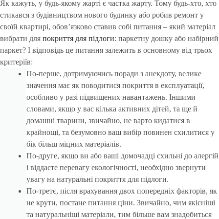
Як кажуть, у будь-якому жарті є частка жарту. Тому будь-хто, хто
стикався з будівництвом нового будинку або робив ремонт у
своїй квартирі, обов’язково ставив собі питання – який матеріал
вибрати для
покриття для підлоги
: паркетну дошку або набірний
паркет? І відповідь це питання залежить в основному від трьох
критеріїв:
По-перше, дотримуючись поради з анекдоту, велике
значення має як поводитися покриття в експлуатації,
особливо у разі підвищених навантажень. Іншими
словами, якщо у вас кілька активних дітей, та ще й
домашні тварини, звичайно, не варто кидатися в
крайнощі, та безумовно ваш вибір повинен схилитися у
бік більш міцних матеріалів.
По-друге, якщо ви або ваші домочадці схильні до алергій
і віддаєте перевагу екологічності, необхідно звернути
увагу на натуральні покриття для підлоги.
По-третє, після врахування двох попередніх факторів, як
не крути, постане питання ціни. Звичайно, чим якісніші
та натуральніші матеріали, тим більше вам знадобиться