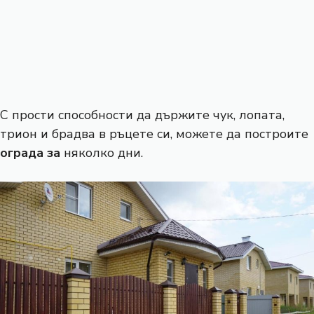
С прости способности да държите чук, лопата,
трион и брадва в ръцете си, можете да построите
ограда за
няколко дни.