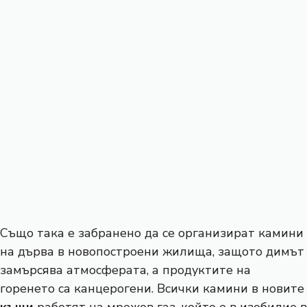
Също така е забранено да се организират камини
на дърва в новопостроени жилища, защото димът
замърсява атмосферата, а продуктите на
горенето са канцерогени. Всички камини в новите