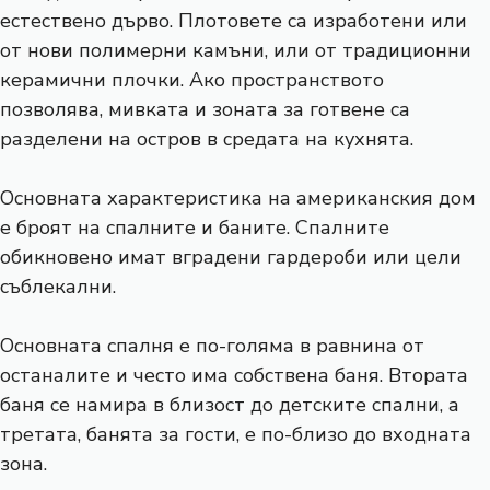
естествено дърво. Плотовете са изработени или
от нови полимерни камъни, или от традиционни
керамични плочки. Ако пространството
позволява, мивката и зоната за готвене са
разделени на остров в средата на кухнята.
Основната характеристика на американския дом
е броят на спалните и баните. Спалните
обикновено имат вградени гардероби или цели
съблекални.
Основната спалня е по-голяма в равнина от
останалите и често има собствена баня. Втората
баня се намира в близост до детските спални, а
третата, банята за гости, е по-близо до входната
зона.