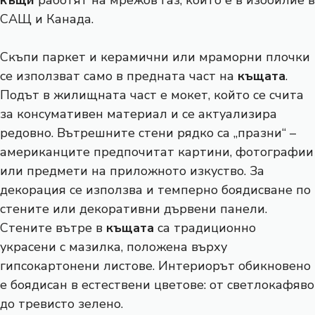
къщи
работят на мрежов газ, който е в изобилие в
САЩ и Канада.
Скъпи паркет и керамични или мраморни плочки
се използват само в предната част на
къщата
.
Подът в жилищната част е мокет, който се счита
за консумативен материал и се актуализира
редовно. Вътрешните стени рядко са „празни“ –
американците предпочитат картини, фотографии
или предмети на приложното изкуство. За
декорация се използва и темперно боядисване по
стените или декоративни дървени панели.
Стените вътре в
къщата
са традиционно
украсени с мазилка, положена върху
гипсокартонени листове. Интериорът обикновено
е боядисан в естествени цветове: от светлокафяво
до тревисто зелено.