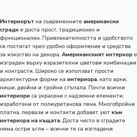
Интериорът
на съвременните
американски
сгради
е доста прост, традиционен и
функционален. Привлекателността и удобството
се постигат чрез удобно оформление и средства
за изкуство на декора.
Американският
интериор
е
изграден върху изразителни цветови комбинации
и контрасти. Широко се използват прости
архитектурни форми на
интериора
, като арки,
ниши, двойни и тройни стъпала. Почти всички
интериори
са украсени с надземни елементи,
изработени от полиуретанова пяна. Многобройни
платна, первази и контакти добавят уют
към
интериора на къщата
. Доста често в сградите
няма остри ъгли – всички те са изгладени.