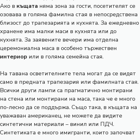
Ако в
къщата
няма зона за гости, посетителят се
озовава в голяма фамилна стая в непосредствена
близост до трапезарията и кухнята. За ежедневно
хранене има малки маси в кухнята или до
кухнята. За заявените вечери има отделна
церемониална маса в особено тържествен
интериор
или в голяма семейна стая.
На тавана осветителните тела могат да се видят
само в предната трапезария или фамилната стая.
Всички други лампи са прагматично монтирани
на стена или монтирани на маса, така че е много
по-лесно да се поддържа. Също така, в къщата на
уважаван американец, не можете да видите
синтетични материали – винил или ПДЧ.
Синтетиката е много имигранти, които започват