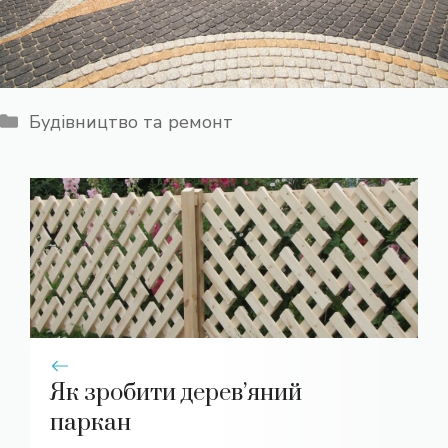
Категорії
Будівництво та ремонт
Як зробити дерев’яний
паркан