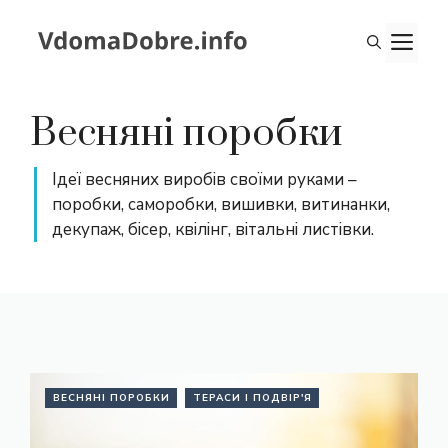
Перейти
до
М
вмісту
Весняні поробки
Ідеї весняних
виробів своїми руками –
поробки, саморобки, вишивки, витинанки,
декупаж, бісер, квілінг, вітальні листівки.
ВЕСНЯНІ ПОРОБКИ
ТЕРАСИ І ПОДВІР'Я