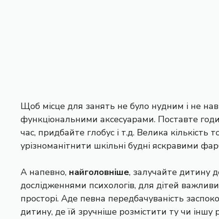
Щоб місце для занять не було нудним і не нав
функціональними аксесуарами. Поставте год
час, придбайте глобус і т.д. Велика кількіст
урізноманітнити шкільні будні яскравими фар
А напевно,
найголовніше
, залучайте дитину до
дослідженнями психологів, для дітей важлив
просторі. Аде певна передбачуваність заспок
дитину, де їй зручніше розмістити ту чи іншу 