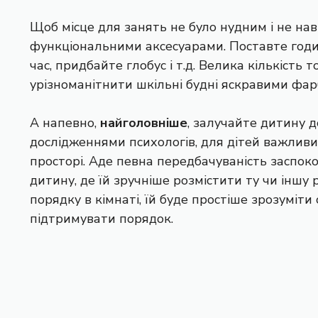
Щоб місце для занять не було нудним і не нав
функціональними аксесуарами. Поставте год
час, придбайте глобус і т.д. Велика кількіст
урізноманітнити шкільні будні яскравими фар
А напевно,
найголовніше
, залучайте дитину до
дослідженнями психологів, для дітей важлив
просторі. Аде певна передбачуваність заспок
дитину, де їй зручніше розмістити ту чи іншу 
порядку в кімнаті, їй буде простіше зрозуміти
підтримувати порядок.