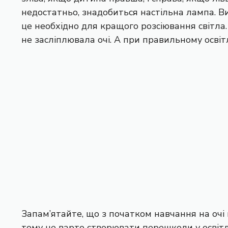
недостатньо, знадобиться настільна лампа. 
це необхідно для кращого розсіювання світл
не засліплювала очі. А при правильному освіт
Запам’ятайте, що з початком навчання на очі
тому не варто створювати перешкоди у освітл