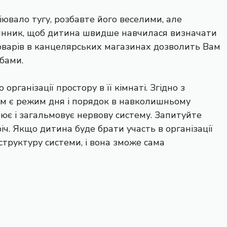
іювало тугу, розбавте його веселими, але
инник, щоб дитина швидше навчилася визначати
ь товарів в канцелярських магазинах дозволить Вам
бами.
 організації простору в її кімнаті. Згідно з
им є режим дня і порядок в навколишньому
оює і загальмовує нервову систему. Запитуйте
річ. Якщо дитина буде брати участь в організації
 структуру системи, і вона зможе сама