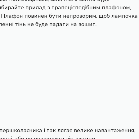
Вибирайте прилад з трапецієподібним плафоном,
а. Плафон повинен бути непрозорим, щоб лампочка
ленні тінь не буде падати на зошит.
 першколасника і так лягає велике навантаження,
енні, аби не пошкодити зір дитини.