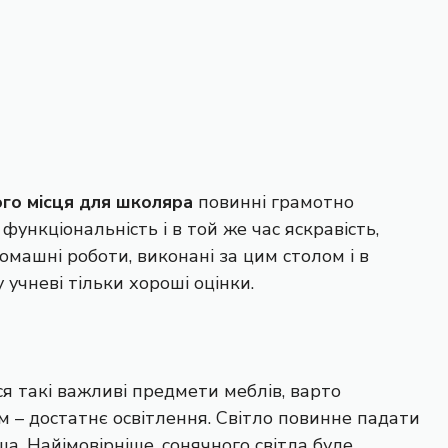
го місця для школяра
повинні грамотно
функціональність і в той же час яскравість,
машні роботи, виконані за цим столом і в
 учневі тільки хороші оцінки.
я такі важливі предмети меблів, варто
– достатнє освітлення. Світло повинне падати
ша. Найімовірніше, сонячного світла буде