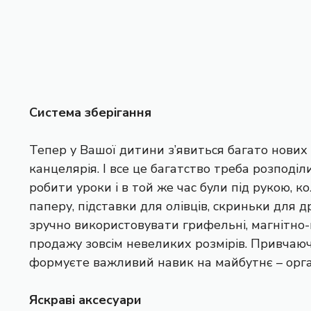
Система зберігання
Тепер у Вашої дитини з’явиться багато нових 
канцелярія. І все це багатство треба розпод
робити уроки і в той же час були під рукою, 
паперу, підставки для олівців, скриньки для 
зручно використовувати грифельні, магнітно-
продажу зовсім невеликих розмірів. Привчаюч
формуєте важливий навик на майбутнє – орган
Яскраві аксесуари