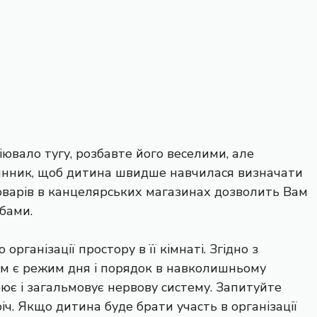
іювало тугу, розбавте його веселими, але
инник, щоб дитина швидше навчилася визначати
ь товарів в канцелярських магазинах дозволить Вам
бами.
 організації простору в її кімнаті. Згідно з
им є режим дня і порядок в навколишньому
оює і загальмовує нервову систему. Запитуйте
річ. Якщо дитина буде брати участь в організації