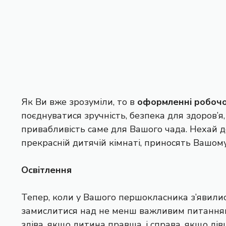
Як Ви вже зрозуміли, то в
оформленні робочо
поєднуватися зручність, безпека для здоров’я, 
привабливість саме для Вашого чада. Нехай до
прекрасній дитячій кімнаті, приносять Вашому
Освітлення
Тепер, коли у Вашого першокласника з’явилис
замислитися над не менш важливим питанням 
зліва, якщо дитина правша, і справа, якщо лів