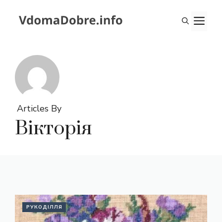
Перейти
до
М
вмісту
Articles By
Вікторія
РУКОДІЛЛЯ