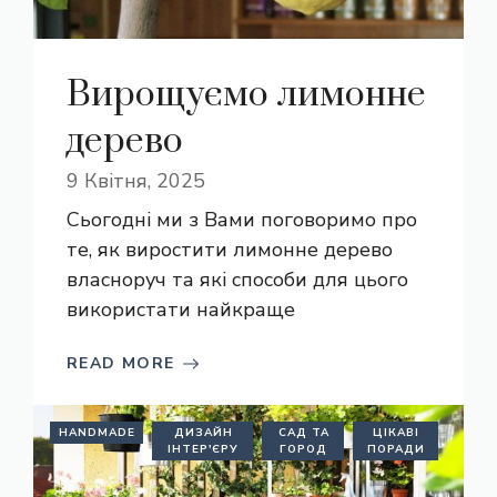
Вирощуємо лимонне
дерево
9 Квітня, 2025
Сьогодні ми з Вами поговоримо про
те, як виростити лимонне дерево
власноруч та які способи для цього
використати найкраще
READ MORE
HANDMADE
ДИЗАЙН
САД ТА
ЦІКАВІ
ІНТЕР'ЄРУ
ГОРОД
ПОРАДИ