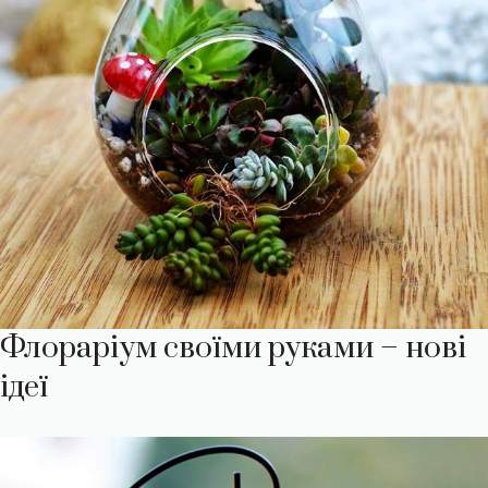
Флораріум своїми руками – нові
ідеї